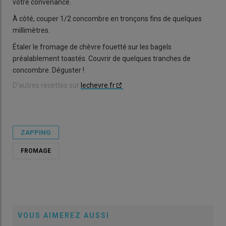
votre convenance.
À côté, couper 1/2 concombre en tronçons fins de quelques
millimètres.
Étaler le fromage de chèvre fouetté sur les bagels
préalablement toastés. Couvrir de quelques tranches de
concombre. Déguster !
D’autres recettes sur
lechevre.fr
ZAPPING
FROMAGE
VOUS AIMEREZ AUSSI