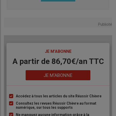
Publicité
TITRE
JE M'ABONNE
Body
A partir de 86,70€/an TTC
Lien
JE M'ABONNE
Accédez à tous les articles du site Réussir Chèvre
Liste
à
Consultez les revues Réussir Chèvre au format
numérique, sur tous les supports
puce
Ne manquez aucune information grâce à la