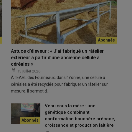
 agrivoltaïques sur terres agricoles. Aucun panneau, hormis
sé sur le département.
Astuce d’éleveur : « J’ai fabriqué un râtelier
extérieur à partir d’une ancienne cellule à
céréales »
e, la
chambre d’agriculture de la Nièvre
a souhaité créer une
13 juillet 2026
« Plutôt que de refuser ces projets, on a préféré envisager la
À l’EARL des Fourneaux, dans l’Yonne, une cellule à
territoires. Dix-huit mois de travail ont ainsi été nécessaires pour
céréales a été recyclée pour fabriquer un râtelier sur
us les propriétaires et opérateurs afin que les projets
mesure. Il permet d…
la chambre d’agriculture. Cela n’empêche pas bien sûr que les
re »
, explique Didier Ramet, président de la chambre
Veau sous la mère : une
génétique combinant
conformation bouchère précoce,
ône-et-Loire et devrait également aboutir à une doctrine
croissance et production laitière
 questions principales : comment sécuriser le foncier, comment