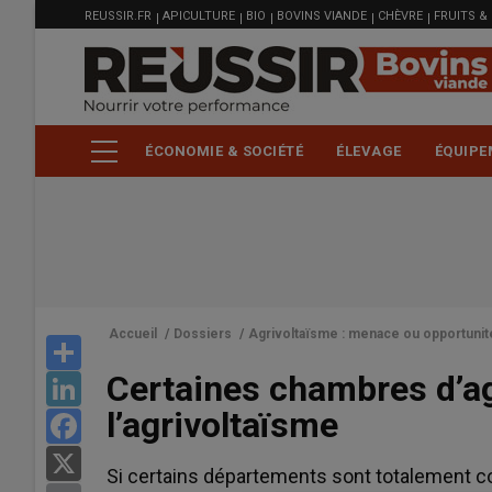
MENU
Aller
REUSSIR.FR
APICULTURE
BIO
BOVINS VIANDE
CHÈVRE
FRUITS &
FILIÈRE
au
contenu
principal
ÉCONOMIE & SOCIÉTÉ
ÉLEVAGE
ÉQUIPE
Accueil
/
Dossiers
/
Agrivoltaïsme : menace ou opportunit
Share
Certaines chambres d’agr
LinkedIn
l’agrivoltaïsme
Facebook
X
Si certains départements sont totalement con