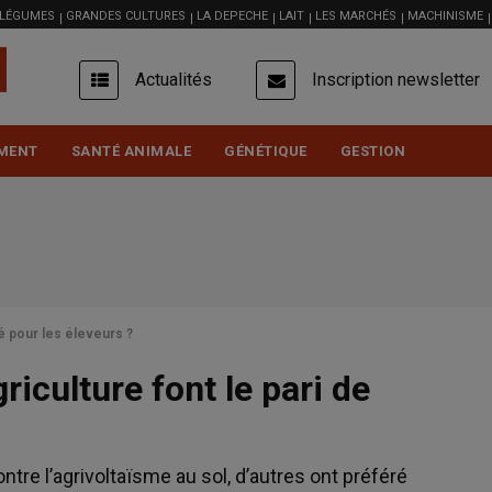
 LÉGUMES
GRANDES CULTURES
LA DEPECHE
LAIT
LES MARCHÉS
MACHINISME
USER
Actualités
Inscription newsletter
ACCOUNT
MENU
MENT
SANTÉ ANIMALE
GÉNÉTIQUE
GESTION
é pour les éleveurs ?
iculture font le pari de
tre l’agrivoltaïsme au sol, d’autres ont préféré