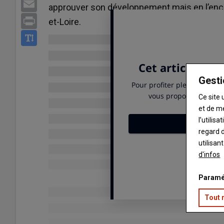
Email
approuver son développement mais en l’enca
Print
et-Loire.
Gesti
Ce site 
et de m
l’utilis
regard d
utilisan
d'infos
Paramé
Tout 