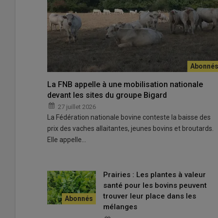
Aujourd’hui, la Nièvre compte 1 000 hectares de projets
l’essai en cours chez un éleveur ovin, n’a encore été po
La FNB appelle à une mobilisation nationale
© C. Rainon/chambre d'agriculture de la Nièvre
devant les sites du groupe Bigard
27 juillet 2026
Sollicitée dès 2019 par des opérateurs de l’agrivoltaïsm
La Fédération nationale bovine conteste la baisse des
commission de 25 élus pour se pencher sur la question.
prix des vaches allaitantes, jeunes bovins et broutards.
mise en place d’un cadre au service de l’agriculture et des 
Elle appelle…
proposer en février 2021, un cheminement à suivre pour to
agrivoltaïques puissent être acceptés, entre autres, par 
dossiers passent ensuite en CDPNAF puis par la préfectu
Prairies : Les plantes à valeur
d’agriculture de la Nièvre.
santé pour les bovins peuvent
trouver leur place dans les
Le même raisonnement a été suivi plus récemment en Sa
mélanges
spécifique.
« Notre réflexion s’est portée autour de trois