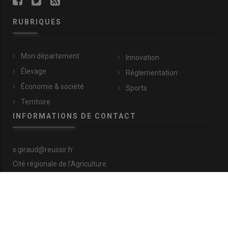
RUBRIQUES
Mon département
Innovation
Élevage
Réglementation
Économie & société
Sports
Territoire
INFORMATIONS DE CONTACT
s.giraud@reussir.fr
Cité régionale de l’Agriculture
9 allée Pierre de Fermat
63170 Aubière
+33 (0)4 73 28 77 81