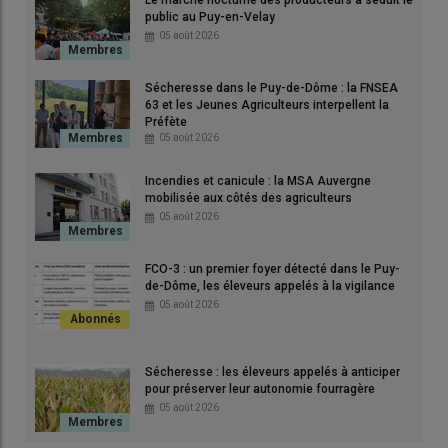
manque sur la photo Gaëlle Regnard, directrice générale du
public au Puy-en-Velay
05 août 2026
Crédit Agricole Loire-Haute-Loire présente à distance lors des
échanges.
© C.Rolle
Sécheresse dans le Puy-de-Dôme : la FNSEA
63 et les Jeunes Agriculteurs interpellent la
Préfète
05 août 2026
Un résultat en hausse pour le Crédit
Incendies et canicule : la MSA Auvergne
Agricole Loire Haute-Loire
mobilisée aux côtés des agriculteurs
05 août 2026
Le
Crédit Agricole Loire Haute-Loire
confirme sa
solidité en
2025
. L'établissement régional affiche en effet un
résultat net
FCO-3 : un premier foyer détecté dans le Puy-
social de 78,3 M€
, soit une
hausse de 2,6 %
.
de-Dôme, les éleveurs appelés à la vigilance
05 août 2026
Dans le même temps, la banque a poursuivi son
soutien aux
projets du territoire
en accordant
1,8 milliard d’euros de
nouveaux crédits
, en progression de
11,4 % par rapport à
Sécheresse : les éleveurs appelés à anticiper
2024
. Au total,
48 000 projets
ont été accompagnés dans la
pour préserver leur autonomie fourragère
Loire
et la
Haute-Loire
.
05 août 2026