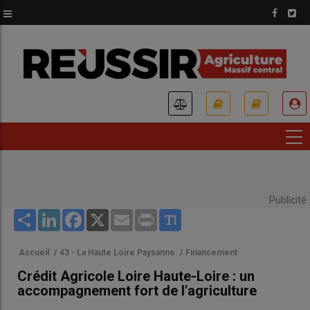
Aller
au
contenu
principal
USER
ACCOUNT
MENU
Publicité
Share
LinkedIn
Facebook
X
Email
Print
Accueil
/
43 - La Haute Loire Paysanne
/
Financement
Crédit Agricole Loire Haute-Loire : un
accompagnement fort de l'agriculture