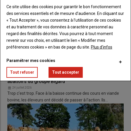
cybersécurité
», précise la directrice.
Ce site utilise des cookies pour garantir le bon fonctionnement
des services essentiels et de mesure d’audience. En cliquant sur
Le
coût du risque
, correspondant aux
créances douteuses
, a
« Tout Accepter », vous consentez à l’utilisation de ces cookies
toutefois légèrement augmenté pour atteindre
2,66 % fin
et au traitement de vos données à caractère personnel au
2025
.
regard des finalités décrites. Vous pourrez à tout moment
revenir sur vos choix, en utilisant le lien « Modifier mes
Un accompagnement fort du monde
préférences cookies » en bas de page du site.
Plus d'infos
agricole
Paramétrer mes cookies
L’
agriculture
demeure un
pilier de l’activité
du
Crédit
Agricole Loire Haute-Loire
. L’établissement concentre son
Tout refuser
Tout accepter
Les éleveurs de viande bovine vont bloquer les
action autour de
quatre priorités
:
abattoirs du groupe Bigard
l’installation des jeunes agriculteurs
24 juillet 2026
la transmission des exploitations
Trop c'est trop. Face à la baisse continue des cours en viande
les
transitions énergétique, climatique et
bovine, les éleveurs ont décidé de passer à l'action. Ils…
environnementale
la
protection des revenus
« Nous contribuons à
préparer l’avenir des exploitations
et à
renforcer l’attractivité du métier
», souligne le président