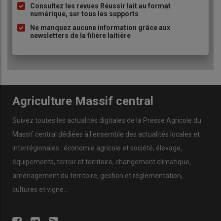
Consultez les revues Réussir lait au format
le
risque de hausse du prix de l’énergie et des intrants
numérique, sur tous les supports
Dans ce contexte, la banque renforce l’
accompagnement des
Ne manquez aucune information grâce aux
exploitants agricoles
. Elle a notamment lancé en
2025
«
newsletters de la filière laitière
Trajectoire Agri »
, un
outil de dialogue entre conseillers et
agriculteurs
pour aborder les
enjeux de transition
et réfléchir
aux
stratégies d’avenir
.
Agriculture Massif central
Suivez toutes les actualités digitales de la Presse Agricole du
Massif central dédiées à l'ensemble des actualités locales et
interrégionales : économie agricole et société, élevage,
équipements, terroir et territoire, changement climatique,
aménagement du territoire, gestion et réglementation,
cultures et vigne...