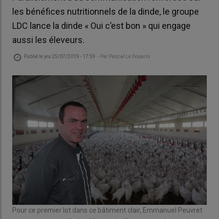
les bénéfices nutritionnels de la dinde, le groupe
LDC lance la dinde « Oui c’est bon » qui engage
aussi les éleveurs.
Publié le
jeu 25/07/2019 - 17:59
- Par
Pascal Le Douarin
Pour ce premier lot dans ce bâtiment clair, Emmanuel Peuvret
© P