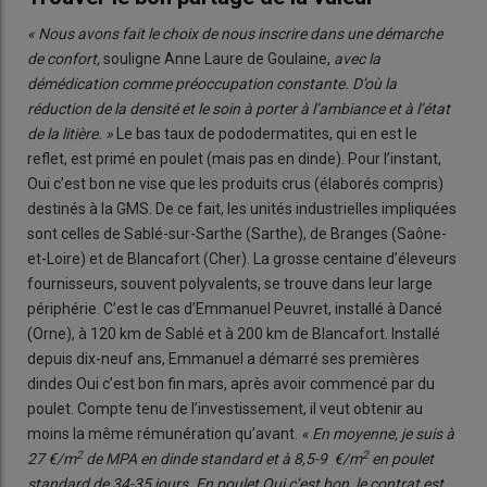
« Nous avons fait le choix de nous inscrire dans une démarche
de confort,
souligne Anne Laure de Goulaine,
avec la
démédication comme préoccupation constante. D’où la
réduction de la densité et le soin à porter à l’ambiance et à l’état
de la litière. »
Le bas taux de pododermatites, qui en est le
reflet, est primé en poulet (mais pas en dinde). Pour l’instant,
Oui c’est bon ne vise que les produits crus (élaborés compris)
destinés à la GMS. De ce fait, les unités industrielles impliquées
sont celles de Sablé-sur-Sarthe (Sarthe), de Branges (Saône-
et-Loire) et de Blancafort (Cher). La grosse centaine d’éleveurs
fournisseurs, souvent polyvalents, se trouve dans leur large
périphérie. C’est le cas d’Emmanuel Peuvret, installé à Dancé
(Orne), à 120 km de Sablé et à 200 km de Blancafort. Installé
depuis dix-neuf ans, Emmanuel a démarré ses premières
dindes Oui c’est bon fin mars, après avoir commencé par du
poulet. Compte tenu de l’investissement, il veut obtenir au
moins la même rémunération qu’avant.
« En moyenne, je suis à
2
2
27 €/m
de MPA en dinde standard et à 8,5-9 €/m
en poulet
standard de 34-35 jours. En poulet Oui c’est bon, le contrat est