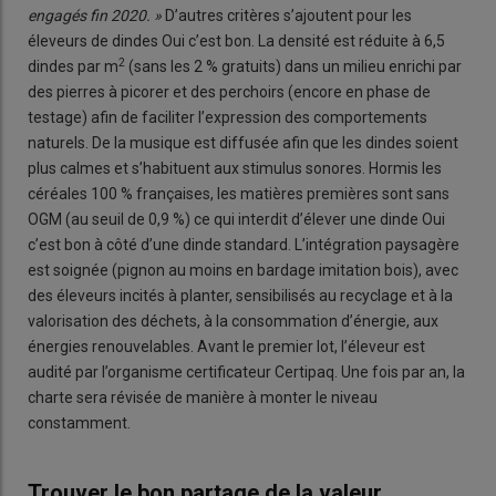
engagés fin 2020. »
D’autres critères s’ajoutent pour les
éleveurs de dindes Oui c’est bon. La densité est réduite à 6,5
2
dindes par m
(sans les 2 % gratuits) dans un milieu enrichi par
des pierres à picorer et des perchoirs (encore en phase de
testage) afin de faciliter l’expression des comportements
naturels. De la musique est diffusée afin que les dindes soient
plus calmes et s’habituent aux stimulus sonores. Hormis les
céréales 100 % françaises, les matières premières sont sans
OGM (au seuil de 0,9 %) ce qui interdit d’élever une dinde Oui
c’est bon à côté d’une dinde standard. L’intégration paysagère
est soignée (pignon au moins en bardage imitation bois), avec
des éleveurs incités à planter, sensibilisés au recyclage et à la
valorisation des déchets, à la consommation d’énergie, aux
énergies renouvelables. Avant le premier lot, l’éleveur est
audité par l’organisme certificateur Certipaq. Une fois par an, la
charte sera révisée de manière à monter le niveau
constamment.
Trouver le bon partage de la valeur