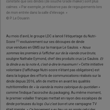
constate que ses dindes (de souche Grade maker) sont plus
calmes. « Par exemple, je n’observe pas de regoupements lors
de mon entrée dans la salle d'élevage. »
© P. Le Douarin
Au mois d’avril, le groupe LDC a lancé l’étiquetage du Nutri-
(1)
Score
exclusivement sur ses découpes de dinde
crue vendues en GMS sur la marque Le Gaulois. «
Nous
sommes les premiers à l’afficher sur de la viande crue brute,
souligne Nathalie Eymond, chef des produits crus Le Gaulois.
Et
la dinde a eu la note A, c’est-à-dire le maximum ! »
Cette initiative
volontaire (l’affichage Nutri-score n’étant pas obligatoire) est
dans la logique des efforts de communications réalisés sur la
dinde depuis 2016, afin de mettre en avant les qualités
nutritionnelles de
« la viande la moins calorique du quotidien »
comme l’indique l’accroche du packaging. Au même moment,
le premier volailler français mettait en rayon des escalopes de
dinde porteuses du logo
Oui c’est bon
et une campagne TV
était menée.
« Ce lancement a eu lieu un an après celui des