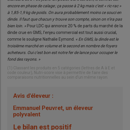
encore en phase de calage ; ça passe à 2 kg mais c’est « ric-rac »
à 1,85-1,9 kg de poids. On aura probablement moins ce souci en
dinde. Il faut que chacun y trouve son compte, sinon on n’ira pas
bien loin. »
Pour LDC qui annonce 20 % de parts du marché de la
dinde crue en GMS, l’enjeu commercial est tout aussi crucial,
comme le souligne Nathalie Eymond.
« En GMS, la dinde est le
troisième marché en volume et le second en nombre de foyers
acheteurs. Oui c’est bon est notre fer de lance pour occuper le
fond des rayons. »
(1) Classant les produits en 5 catégories (lettres de A à E et
code couleur), Nutri-score vise à permettre de faire des
comparaisons nutritionnelles au sein d’un même rayon.
Avis d'éleveur :
Emmanuel Peuvret, un éleveur
polyvalent
Le bilan est positif