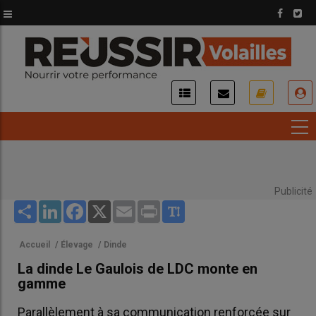
Aller
au
contenu
principal
USER
ACCOUNT
MENU
Publicité
Share
LinkedIn
Facebook
X
Email
Print
Accueil
/
Élevage
/
Dinde
La dinde Le Gaulois de LDC monte en
gamme
Parallèlement à sa communication renforcée sur