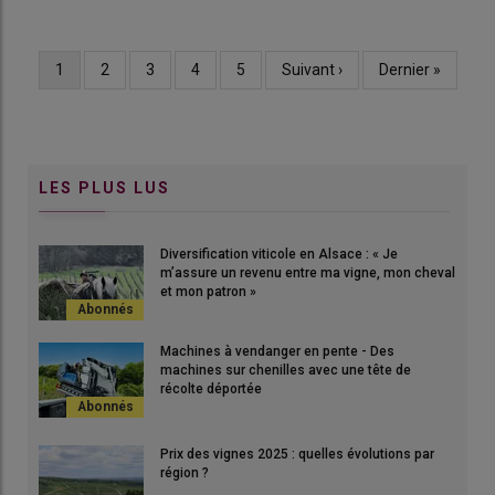
Page
1
Page
2
Page
3
Page
4
Page
5
Page
Suivant ›
Dernière
Dernier »
Pagination
courante
suivante
page
LES PLUS LUS
Diversification viticole en Alsace : « Je
m’assure un revenu entre ma vigne, mon cheval
et mon patron »
Machines à vendanger en pente - Des
machines sur chenilles avec une tête de
récolte déportée
Prix des vignes 2025 : quelles évolutions par
région ?