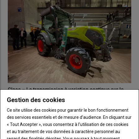
Claas – La transmission à variation continue sur le
Nexos série 2
Gestion des cookies
11 novembre 2025
Claas enrichit son catalogue de tracteurs spécialisés qui
Ce site utilise des cookies pour garantir le bon fonctionnement
peuvent désormais être équipés d’une transmission à…
des services essentiels et de mesure d’audience. En cliquant sur
« Tout Accepter », vous consentez à l’utilisation de ces cookies
et au traitement de vos données à caractère personnel au
regard des finalités décrites. Vous pourrez à tout moment