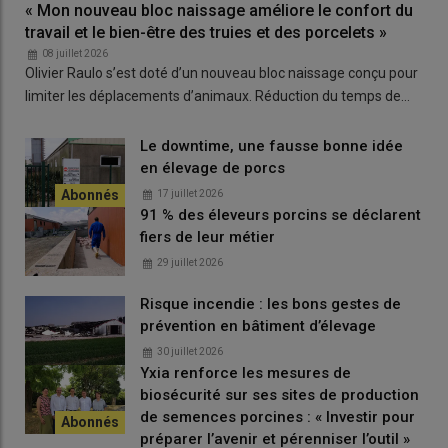
d’agriculture de Bretagne
« Mon nouveau bloc naissage améliore le confort du
travail et le bien-être des truies et des porcelets »
Ces recherches suggèrent que la sélection pour
08 juillet 2026
« l’aptitude maternelle » permettrait de réduire les
Olivier Raulo s’est doté d’un nouveau bloc naissage conçu pour
pertes par écrasement quel que soit le système étudié.
limiter les déplacements d’animaux. Réduction du temps de…
Dans un contexte de remise en question de la contention
en élevage et avec le développement parallèle de
Le downtime, une fausse bonne idée
plusieurs modèles de cages, les configurations sont
en élevage de porcs
nombreuses sur le terrain. La sélection sur ce critère
17 juillet 2026
permettrait d’obtenir des animaux relativement
91 % des éleveurs porcins se déclarent
performants dans n’importe lequel des systèmes
fiers de leur métier
rencontrés sans nécessiter de sélection spécifique. Les
29 juillet 2026
éleveurs envisageant de passer aux cases liberté
auraient également des truies plus facilement
Risque incendie : les bons gestes de
adaptables à ces systèmes.
prévention en bâtiment d’élevage
30 juillet 2026
Yxia renforce les mesures de
biosécurité sur ses sites de production
de semences porcines : « Investir pour
préparer l’avenir et pérenniser l’outil »