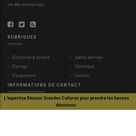
vie des entreprises.
RUBRIQUES
Économie & société
Santé animale
Élevage
Génétique
Équipement
Gestion
INFORMATIONS DE CONTACT
L'expertise Réussir Grandes Cultures pour prendre les bonnes
décisions.
communication@reussir.fr
Je découvre
1 Rue Léopold Sédar-Senghor
14460 Colombelles
+33 (0)2 31 35 87 28