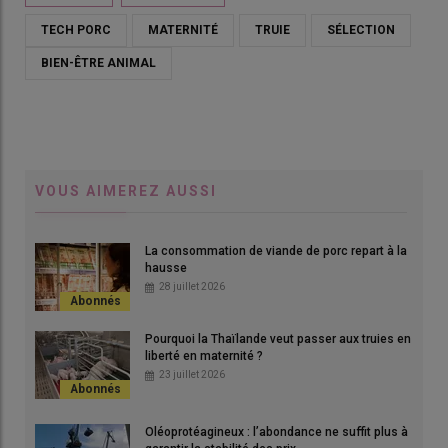
TECH PORC
MATERNITÉ
TRUIE
SÉLECTION
BIEN-ÊTRE ANIMAL
VOUS AIMEREZ AUSSI
La consommation de viande de porc repart à la
© d.poilvet
hausse
28 juillet 2026
La sélection pour de bonnes aptitudes maternelles, à partir
d’indicateurs calculés sur des truies en contention, permet de
Pourquoi la Thaïlande veut passer aux truies en
liberté en maternité ?
réduire les pertes lors des premiers jours de vie en système
23 juillet 2026
liberté en maternité.
Oléoprotéagineux : l’abondance ne suffit plus à