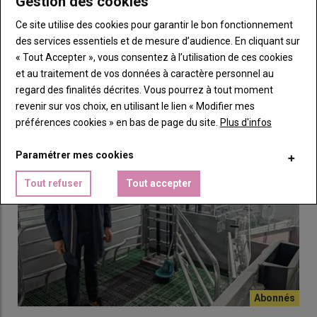
Gestion des cookies
Ce site utilise des cookies pour garantir le bon fonctionnement
des services essentiels et de mesure d’audience. En cliquant sur
L’industrialisation de l’agroalimentaire porcin
« Tout Accepter », vous consentez à l’utilisation de ces cookies
Un axe de sélection valide dans
espagnol
et au traitement de vos données à caractère personnel au
15 juillet 2026
une filière en mutation
Pour comprendre l’incroyable croissance de la filière porcine
regard des finalités décrites. Vous pourrez à tout moment
espagnole, s’intéresser à l’industrialisation de l’…
revenir sur vos choix, en utilisant le lien « Modifier mes
préférences cookies » en bas de page du site.
Plus d'infos
Paramétrer mes cookies
Tout refuser
Tout accepter
Nicolas Villain, Chambre