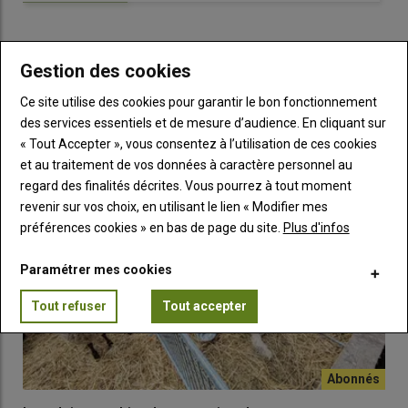
Nous avons
diminué la durée de la pause du midi
pour pouvoir
partir plus tôt et s’adapter au mode de vie des familles.
» Seule
une ou deux personnes sont de garde le soir, permettant aux
Gestion des cookies
autres de pratiquer du sport ou de passer du temps en famille,
LES PLUS LUS
activités que Julien décrit comme «
prioritaires
» sur le travail.
Ce site utilise des cookies pour garantir le bon fonctionnement
des services essentiels et de mesure d’audience. En cliquant sur
« Tout Accepter », vous consentez à l’utilisation de ces cookies
Communiquer efficacement
et au traitement de vos données à caractère personnel au
Tous et toutes arrivent à 7h30 pour l’astreinte de la traite et de
regard des finalités décrites. Vous pourrez à tout moment
l’alimentation. À 9h30, c’est l’heure de la
pause-café
, un
revenir sur vos choix, en utilisant le lien « Modifier mes
moment crucial pour le reste de la journée : on y parle de la
préférences cookies » en bas de page du site.
Plus d'infos
répartition des tâches
. Cette répartition se fait au «
goût de
chacun
» : les trois associés sont
polyvalents
, tandis que les
Paramétrer mes cookies
salariés ont des
compétences complémentaires
. Les salariés
Tout refuser
Tout accepter
sont scindés en deux équipes pour la journée.