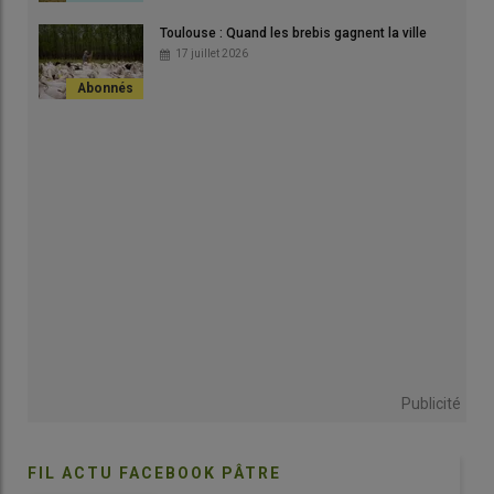
Toulouse : Quand les brebis gagnent la ville
17 juillet 2026
Prioriser la vie personnelle
«
Aujourd’hui, c’est
très difficile de recruter
, il y a peu de main-
d’œuvre disponible. Il faut faire en sorte de la
garder
. C’est donc
à l’employeur de
s’adapter aux attentes des
salariés
.
» Des
attentes qui, selon Julien, ont beaucoup changé ces dernières
années. «
Avant, les salariés avaient une envie de progression de
salaire, et priorisaient leur travail. Aujourd’hui, ce n’est plus
forcément le salaire qui compte, mais
l’équilibre entre vie
professionnelle et vie privée, et les conditions de travail.
»
Lire aussi :
Deux laiteries basques donnent des
vacances à leurs éleveurs
Publicité
En conséquence, les associés du Gaec ont
modifié leur
FIL ACTU FACEBOOK PÂTRE
approche du travail
. «
Avant, nous faisions du 6h30-19h30.