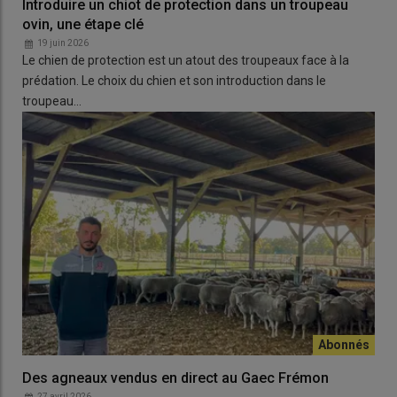
Introduire un chiot de protection dans un troupeau
ovin, une étape clé
19 juin 2026
Le chien de protection est un atout des troupeaux face à la
prédation. Le choix du chien et son introduction dans le
troupeau…
Un calendrier est accroché dans la salle de pause et permet de
planifier à l’avance sur 4 à 6 mois. © D. Séailles
Julien le rappelle : ce n’est pas tout de donner une consigne,
mais il faut aussi
s’assurer qu’elle ait bien été comprise
. Il
s’efforce d’expliquer systématiquement
la finalité des ordres
donnés
. «
Il est important de
tout savoir faire soi-même
, afin
d’estimer au mieux le temps que prend chaque tâche. Charge au
Des agneaux vendus en direct au Gaec Frémon
manager d’ensuite
ajuster ce temps
en fonction des capacités
27 avril 2026