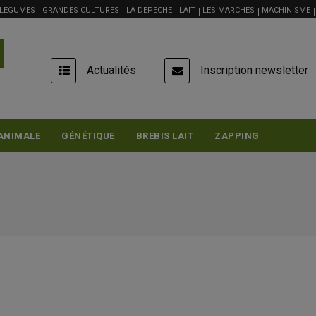
 LÉGUMES
GRANDES CULTURES
LA DEPECHE
LAIT
LES MARCHÉS
MACHINISME
USER
Actualités
Inscription newsletter
ACCOUNT
MENU
ANIMALE
GÉNÉTIQUE
BREBIS LAIT
ZAPPING