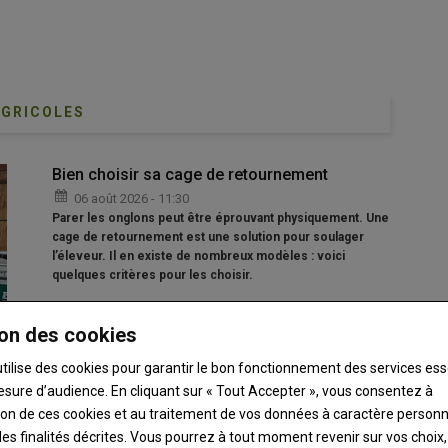
AGRICOLES
Bien choisir sa cage de retournement
06 août 2026 - 11:30
Parer les onglons peut être éprouvant physiquement. Une
cage de retournement est une solution pour soulager
l’éleveur. Il en existe de nombreux modèles : voici
quelques critères pour les choisir.
on des cookies
utilise des cookies pour garantir le bon fonctionnement des services ess
esure d’audience. En cliquant sur « Tout Accepter », vous consentez à
ation de ces cookies et au traitement de vos données à caractère person
La collecte de lait de brebis a nettement
es finalités décrites. Vous pourrez à tout moment revenir sur vos choix,
augmenté sur les six premiers mois de la