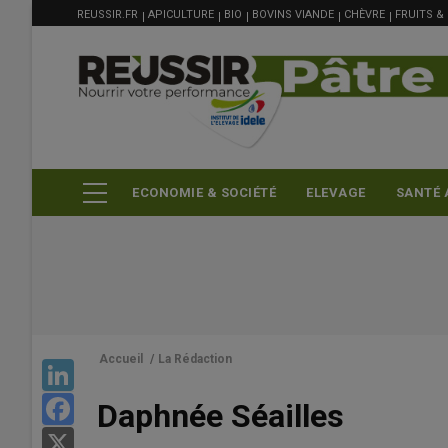
MENU
Aller
REUSSIR.FR
APICULTURE
BIO
BOVINS VIANDE
CHÈVRE
FRUITS &
FILIÈRE
au
contenu
principal
ECONOMIE & SOCIÉTÉ
ELEVAGE
SANTÉ 
Accueil
/
La Rédaction
LinkedIn
Daphnée Séailles
Facebook
X