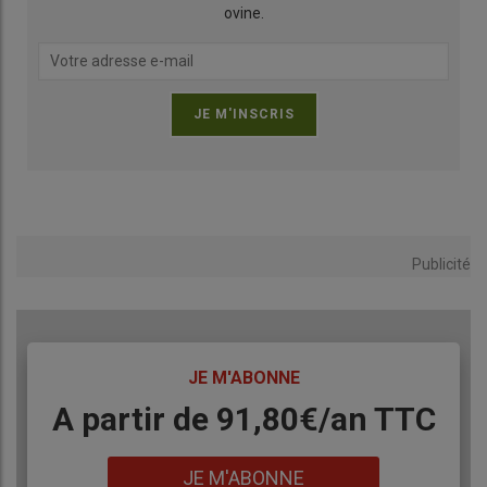
ovine.
Publicité
TITRE
JE M'ABONNE
Body
A partir de 91,80€/an​ TTC
Lien
JE M'ABONNE