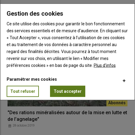
Une poignée porte-pierre pour déplacer les blocs
Gestion des cookies
26 avril 2021
Ce site utilise des cookies pour garantir le bon fonctionnement
des services essentiels et de mesure d’audience. En cliquant sur
« Tout Accepter », vous consentez à l’utilisation de ces cookies
et au traitement de vos données à caractère personnel au
regard des finalités décrites. Vous pourrez à tout moment
revenir sur vos choix, en utilisant le lien « Modifier mes
préférences cookies » en bas de page du site.
Plus d'infos
Paramétrer mes cookies
Tout refuser
Tout accepter
"Des rations minéralisées autour de la mise en lutte et
de l’agnelage"
28 octobre 2019