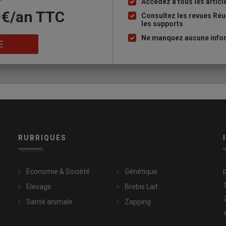
Accédez à tous les articl
Liste
0€/an​ TTC
à
Consultez les revues Réu
les supports
puce
Ne manquez aucune inform
E
RUBRIQUES
Economie & Société
Génétique
Elevage
Brebis Lait
Santé animale
Zapping