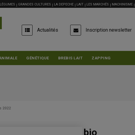
 LÉGUMES
GRANDES CULTURES
LA DEPECHE
LAIT
LES MARCHÉS
MACHINISME
USER
Actualités
Inscription newsletter
ACCOUNT
MENU
ANIMALE
GÉNÉTIQUE
BREBIS LAIT
ZAPPING
s 2022
e produits laitiers bio