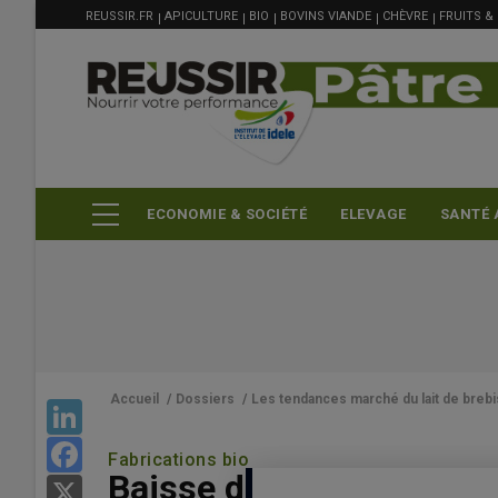
MENU
Aller
REUSSIR.FR
APICULTURE
BIO
BOVINS VIANDE
CHÈVRE
FRUITS &
FILIÈRE
au
contenu
principal
ECONOMIE & SOCIÉTÉ
ELEVAGE
SANTÉ 
Accueil
/
Dossiers
/
Les tendances marché du lait de brebi
LinkedIn
Facebook
Fabrications bio
Baisse des fabrications d
X