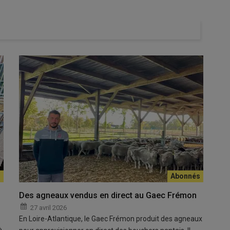
s fabrications de fromages et ultra-frais (UF) bio sont en repli
 juillet 2022, les fabrications de fromages frais à base de
 sur l’autre, avec 2 560 tonnes. Le repli est légèrement moins
ntés), qui totalisent 7 200 tonnes. Les fabrications des autres
 de -4% sur la même période, à 1 824 tonnes.
chats pour contenir leur budget alimentaire au détriment des
ormé en produits bio est alors déclassé et valorisé en
Des agneaux vendus en direct au Gaec Frémon
27 avril 2026
En Loire-Atlantique, le Gaec Frémon produit des agneaux
à