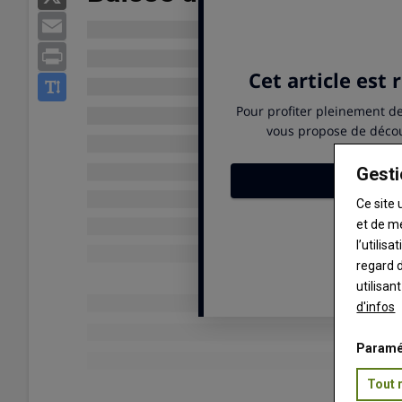
Email
Print
Gesti
Ce site 
et de m
l’utilis
regard d
utilisan
d'infos
Paramé
Tout 
Publié le
mar 18/10/2022 - 08:30
- Par
Rédaction Réussir