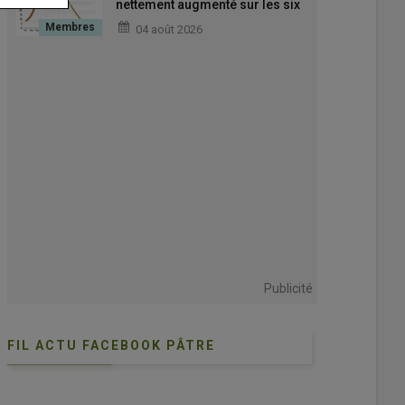
nettement augmenté sur les six
premiers mois de la campagne
04 août 2026
2025-2026
Publicité
FIL ACTU FACEBOOK PÂTRE