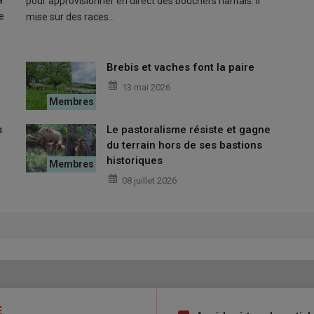
pour approvisionner en direct des bouchers nantais. Il
e
mise sur des races…
Brebis et vaches font la paire
13 mai 2026
s
Le pastoralisme résiste et gagne
du terrain hors de ses bastions
historiques
08 juillet 2026
E