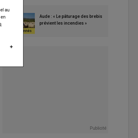
nel au
Aude : « Le pâturage des brebis
 en
prévient les incendies »
s
Publicité