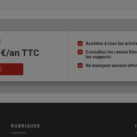
E
Accédez à tous les articl
Liste
0€/an​ TTC
à
Consultez les revues Réu
les supports
puce
Ne manquez aucune inform
E
RUBRIQUES