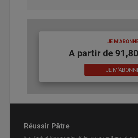
TITRE
JE M'ABONN
Body
A partir de 91,8
Lien
JE M'ABONN
Réussir Pâtre
Site d’
actualités agricoles
dédié aux
agriculteurs
et aux