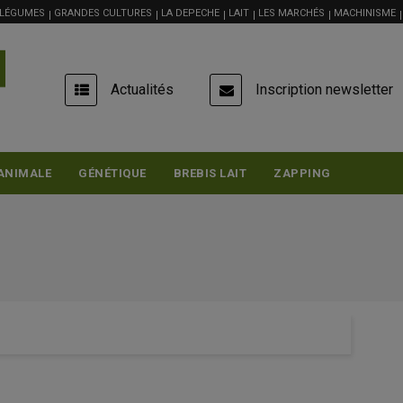
 LÉGUMES
GRANDES CULTURES
LA DEPECHE
LAIT
LES MARCHÉS
MACHINISME
USER
Actualités
Inscription newsletter
ACCOUNT
MENU
ANIMALE
GÉNÉTIQUE
BREBIS LAIT
ZAPPING