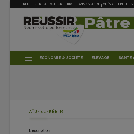
MENU
Aller
REUSSIR.FR
APICULTURE
BIO
BOVINS VIANDE
CHÈVRE
FRUITS &
FILIÈRE
au
contenu
principal
ECONOMIE & SOCIÉTÉ
ELEVAGE
SANTÉ 
AÏD-EL-KÉBIR
Description