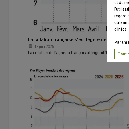
et de m
l’utilis
regard d
utilisan
d'infos
La cotation française s'est légèrement redressé
Paramé
17 juin 2026
La cotation de l’agneau français atteignait 10,55 euros le 
Tout 