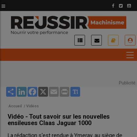
Aller
au
contenu
principal
USER
ACCOUNT
MENU
Publicité
Share
LinkedIn
Facebook
X
Email
Print
Accueil
/
Vidéos
Vidéo - Tout savoir sur les nouvelles
ensileuses Claas Jaguar 1000
La rédaction s'est rendue à Ymeray, au siège de