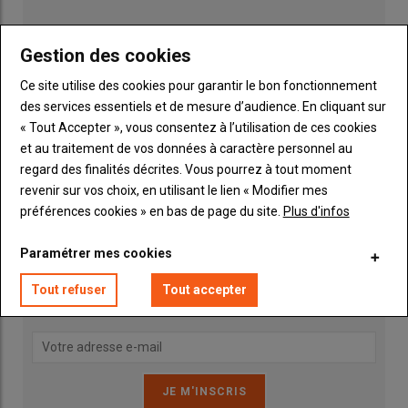
tonnes de maïs par heure avec les ensileuses
Jaguar 1000
Gestion des cookies
Ce site utilise des cookies pour garantir le bon fonctionnement
des services essentiels et de mesure d’audience. En cliquant sur
« Tout Accepter », vous consentez à l’utilisation de ces cookies
et au traitement de vos données à caractère personnel au
Publicité
regard des finalités décrites. Vous pourrez à tout moment
revenir sur vos choix, en utilisant le lien « Modifier mes
préférences cookies » en bas de page du site.
Plus d'infos
INSCRIPTION NEWSLETTER
Paramétrer mes cookies
Vous recevrez chaque semaine toutes les actualités 100%
Tout refuser
Tout accepter
Machinisme.