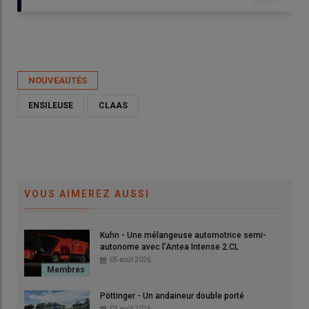
Publié le
jeu 05/03/2026 - 13:29
- Par
Ludovic Vimond
NOUVEAUTÉS
ENSILEUSE
CLAAS
VOUS AIMEREZ AUSSI
Kuhn - Une mélangeuse automotrice semi-
autonome avec l’Antea Intense 2.CL
05 août 2026
Pöttinger - Un andaineur double porté
03 août 2026