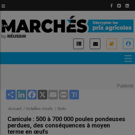
Aller
au
contenu
principal
USER
ACCOUNT
MENU
Publicité
Share
LinkedIn
Facebook
X
Email
Print
Accueil
/
Volailles-Oeufs
/
Œufs
Canicule : 500 à 700 000 poules pondeuses
perdues, des conséquences à moyen
terme en œufs