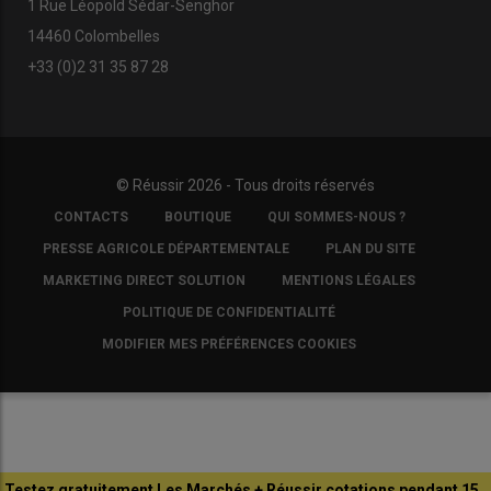
1 Rue Léopold Sédar-Senghor
14460 Colombelles
+33 (0)2 31 35 87 28
© Réussir 2026 - Tous droits réservés
FOOTER
CONTACTS
BOUTIQUE
QUI SOMMES-NOUS ?
COPYRIGHT
PRESSE AGRICOLE DÉPARTEMENTALE
PLAN DU SITE
MARKETING DIRECT SOLUTION
MENTIONS LÉGALES
POLITIQUE DE CONFIDENTIALITÉ
MODIFIER MES PRÉFÉRENCES COOKIES
Testez gratuitement Les Marchés + Réussir cotations pendant 15