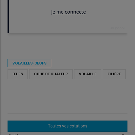
Publié le
ven 03/07/2026 - 11:07
- Par
Virginie Pinson
VOLAILLES-OEUFS
ŒUFS
COUP DE CHALEUR
VOLAILLE
FILIÈRE
Toutes vos cotations
=