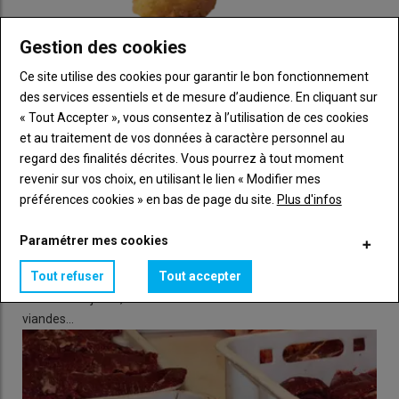
Gestion des cookies
Ce site utilise des cookies pour garantir le bon fonctionnement
des services essentiels et de mesure d’audience. En cliquant sur
« Tout Accepter », vous consentez à l’utilisation de ces cookies
et au traitement de vos données à caractère personnel au
regard des finalités décrites. Vous pourrez à tout moment
revenir sur vos choix, en utilisant le lien « Modifier mes
préférences cookies » en bas de page du site.
Plus d'infos
Poulet : 72 % des approvisionnements de McDonald's
Paramétrer mes cookies
couverts par un contrat avec LDC et ses partenaires
28 juillet 2026
Tout refuser
Tout accepter
La chaîne de restauration rapide McDonald’s France a signé,
vendredi 17 juillet, le nouveau contrat de fourniture de
viandes…