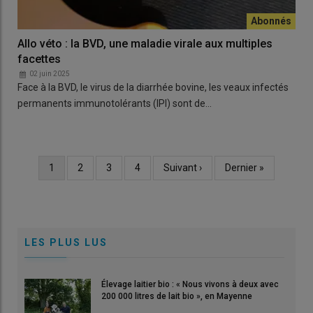
Allo véto : la BVD, une maladie virale aux multiples
facettes
02 juin 2025
Face à la BVD, le virus de la diarrhée bovine, les veaux infectés
permanents immunotolérants (IPI) sont de…
Page
1
Page
2
Page
3
Page
4
Page
Suivant ›
Dernière
Dernier »
Pagination
courante
suivante
page
LES PLUS LUS
Élevage laitier bio : « Nous vivons à deux avec
200 000 litres de lait bio », en Mayenne