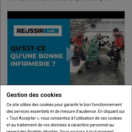
Gestion des cookies
[VIDEO] Qu'est-ce qu'une infirmerie bien conçue pour
vos vaches laitières?
Ce site utilise des cookies pour garantir le bon fonctionnement
des services essentiels et de mesure d’audience. En cliquant sur
21 novembre 2025
Une infirmerie bien conçue permet de bloquer une vache en
« Tout Accepter », vous consentez à l’utilisation de ces cookies
toute sécurité et de faciliter sa prise en charge…
et au traitement de vos données à caractère personnel au
regard des finalités décrites. Vous pourrez à tout moment