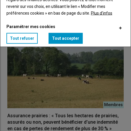
litres de lait bio », en Mayenne
revenir sur vos choix, en utilisant le lien « Modifier mes
18 juillet 2026
préférences cookies » en bas de page du site.
Plus d'infos
Mickaël et Élisabeth Lepage, éleveurs en Mayenne, vivent avec
à peine 200 000 litres de lait biologique vendus. Grâce à…
Paramétrer mes cookies
Tout refuser
Tout accepter
Assurance prairies : « Tous les hectares de prairies,
assurés ou non, peuvent bénéficier d’une indemnité
en cas de pertes de rendement de plus de 30 % »