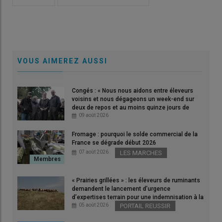
VOUS AIMEREZ AUSSI
Congés : « Nous nous aidons entre éleveurs
voisins et nous dégageons un week-end sur
deux de repos et au moins quinze jours de
vacances par an » dans les Côtes-d’Armor
09 août 2026
Fromage : pourquoi le solde commercial de la
France se dégrade début 2026
07 août 2026
LES MARCHES
« Prairies grillées » : les éleveurs de ruminants
demandent le lancement d’urgence
d’expertises terrain pour une indemnisation à la
hauteur des dégâts
05 août 2026
PORTAIL REUSSIR