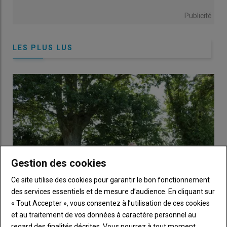
Publicité
LES PLUS LUS
Gestion des cookies
Ce site utilise des cookies pour garantir le bon fonctionnement
des services essentiels et de mesure d’audience. En cliquant sur
« Tout Accepter », vous consentez à l’utilisation de ces cookies
et au traitement de vos données à caractère personnel au
Élevage laitier bio : « Nous vivons à deux avec 200 000
regard des finalités décrites. Vous pourrez à tout moment