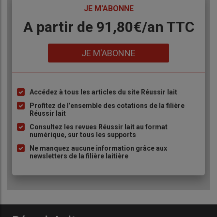
TITRE
JE M'ABONNE
Body
A partir de 91,80€/an​ TTC
Lien
JE M'ABONNE
Accédez à tous les articles du site Réussir lait
Liste
à
Profitez de l’ensemble des cotations de la filière
Réussir lait
puce
Consultez les revues Réussir lait au format
numérique, sur tous les supports
Ne manquez aucune information grâce aux
newsletters de la filière laitière