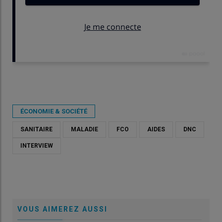
Publié le
jeu 13/11/2025 - 12:00
- Par
Costie Pruilh
ÉCONOMIE & SOCIÉTÉ
SANITAIRE
MALADIE
FCO
AIDES
DNC
INTERVIEW
VOUS AIMEREZ AUSSI