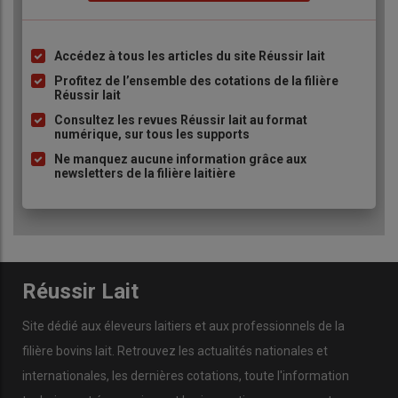
de
génisses
en pension, n'étant pas propriétaires des
génisses, ne sont pas indemnisés alors qu'ils subissent
une perte sèche en cas d'abattage.
Accédez à tous les articles du site Réussir lait
Liste
Enfin, les professionnels des dernières zones
à
Profitez de l’ensemble des cotations de la filière
réglementées demandent à bénéficier de l'aide à la prise
Réussir lait
puce
en pension, pour pallier les problèmes liés au blocage
Consultez les revues Réussir lait au format
des mouvements d'animaux, comme c'est le cas dans
numérique, sur tous les supports
les autres zones règlementées.
Ne manquez aucune information grâce aux
newsletters de la filière laitière
Réussir Lait
Site dédié aux éleveurs laitiers et aux professionnels de la
filière bovins lait. Retrouvez les actualités nationales et
internationales, les dernières cotations, toute l'information