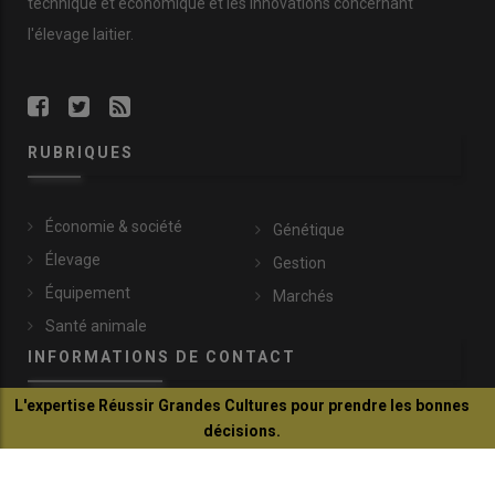
technique et économique et les innovations concernant
l'élevage laitier.
RUBRIQUES
Économie & société
Génétique
Élevage
Gestion
Équipement
Marchés
Santé animale
INFORMATIONS DE CONTACT
L'expertise Réussir Grandes Cultures pour prendre les bonnes
communication@reussir.fr
décisions.
1 Rue Léopold Sédar-Senghor
Je découvre
14460 Colombelles