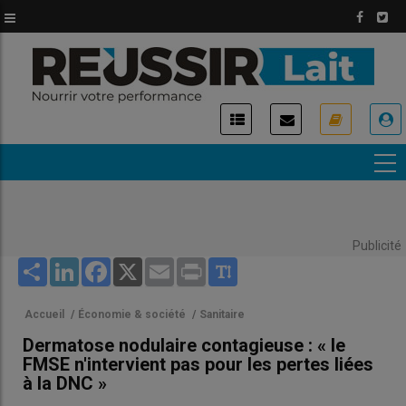
Aller
au
contenu
principal
USER
ACCOUNT
MENU
Publicité
Share
LinkedIn
Facebook
X
Email
Print
Accueil
/
Économie & société
/
Sanitaire
Dermatose nodulaire contagieuse : « le
FMSE n'intervient pas pour les pertes liées
à la DNC »