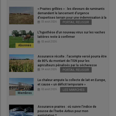
« Prairies grillées » : les éleveurs de ruminants
demandent le lancement d’urgence
d’expertises terrain pour une indemnisation à la
hauteur des dégâts
05 août 2026
PORTAIL REUSSIR
L'hypothèse d'un nouveau virus sur les vaches
laitières reste à confirmer
05 août 2026
Assurance récolte : l’acompte versé pourra être
de 80% du montant de l’ISN pour les
agriculteurs pénalisés par la sécheresse
04 août 2026
PORTAIL REUSSIR
Christophe Chambon, président du FMSE : « Aujourd'hui, le
FMSE indemnise des pertes. Demain, il pourrait aider à faire
La chaleur ampute la collecte de lait en Europe,
plus de prévention. On pourrait alors espérer dépenser moins
et cause « un déficit temporaire »
d'indemnisations pour pertes. »
03 août 2026
LES MARCHES
© FMSE
Assurance prairies : où suivre l’indice de
pousse de l’herbe Airbus pour mon
exploitation ?