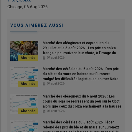
11.6 $/boiss.
11.6
débouchés sur le marché intérieur ont été sécurisés par l’union
Chicago, 06 Aug 2026
Chi
de commercialisation et ses sociétaires, la partie
exportation
a
été divisée globalement par deux. On note cependant une
collecte record en
maïs
, supérieure à 500 000 t.
VOUS AIMEREZ AUSSI
Les métiers de l’
opérationnel
et de l’
exécution
ont donc dû
s’adapter vite pour «
rediriger des volumes non conformes (aux
Marché des oléagineux et coproduits du
cahiers des charges habituels) vers des marchés adaptés,
29 juillet et le 5 août 2026 - Les prix en colza
français poursuivent leur chute, à l’image du
sécurisant les débouchés et renforçant la gestion des risques
»,
soja états-unien et du pétrole
07 août 2026
indique Ceremis.
Agnès Duwer
, présidente du directoire de
Ceremis et également directrice d’Agora, a rappelé aussi «
la
Marché des céréales du 6 août 2026 : Des prix
du blé et du maïs en baisse sur Euronext
progression marquée du
colza,
et du
tournesol
» tout en
malgré les difficultés logistiques en mer Noire
expliquant : «
nos fondamentaux sont challengés face à la
07 août 2026
variabilité des productions
».
Marché des oléagineux du 6 août 2026 : Les
2024 a vu aussi l’arrivée de Ternoveo (1 000 000 t collectées)
cours du soja se redressent un peu sur le Cbot
er
dans le périmètre de l’union de commercialisation, le 1
juillet.
alors que ceux du colza enchaînent à la hausse
sur Euronext
07 août 2026
Marché des céréales du 5 août 2026 : léger
Lire aussi : Ternoveo rejoint l'union de
rebond des prix du blé et du maïs sur Euronext