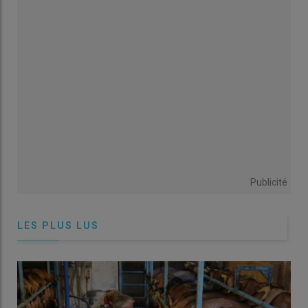
l’atmosphère. Parmi ces gaz, on retrouve la vapeur d’eau.
Faucher le fourrage
dès la disparition de la rosée
permet de
profiter d’une
exposition maximale aux rayons du soleil
dès
le premier jour.
Pour tirer profit au maximum de cette phase rapide, il importe
de
répartir le fourrage
sur une surface importante grâce à
des faucheuses rotatives classiques à plat ou conditionneuses
munies de système d’éparpillement large. En cas d’utilisation
de faucheuses conditionneuses laissant un andain étroit, le
fanage sitôt après la fauche permet de maximiser la surface
d’exposition.
Publicité
2- Moins de perte d’eau par les
LES PLUS LUS
tiges
La dessiccation ralentit durant la
deuxième phase de séchage
où l’on passe progressivement de 45-50 % de MS à 65-70 %.