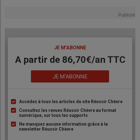
Publicité
TITRE
JE M'ABONNE
Body
A partir de 86,70€/an TTC
Lien
JE M'ABONNE
Accédez à tous les articles du site Réussir Chèvre
Liste
à
Consultez les revues Réussir Chèvre au format
numérique, sur tous les supports
puce
Ne manquez aucune information grâce à la
newsletter Réussir Chèvre