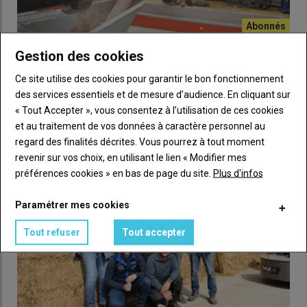
« En Centre-Val de Loire, je cultive du soja pour mes
Gestion des cookies
chèvres »
Ce site utilise des cookies pour garantir le bon fonctionnement
02 mai 2025
Depuis quatre ans, Mathilde Kippert cultive du soja puis le fait
des services essentiels et de mesure d’audience. En cliquant sur
toaster par sa Cuma. Elle améliore ainsi son…
« Tout Accepter », vous consentez à l’utilisation de ces cookies
et au traitement de vos données à caractère personnel au
regard des finalités décrites. Vous pourrez à tout moment
revenir sur vos choix, en utilisant le lien « Modifier mes
préférences cookies » en bas de page du site.
Plus d'infos
Paramétrer mes cookies
Tout refuser
Tout accepter