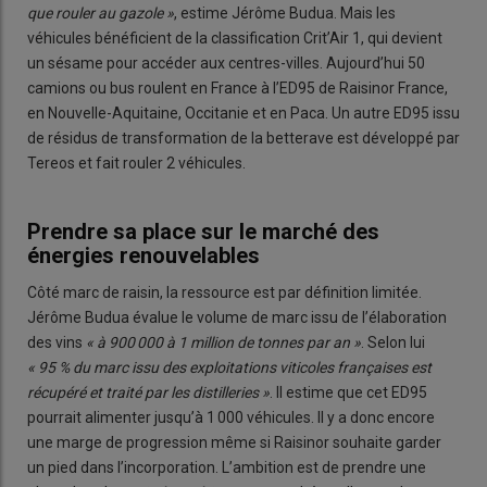
que rouler au gazole »
, estime Jérôme Budua. Mais les
véhicules bénéficient de la classification Crit’Air 1, qui devient
un sésame pour accéder aux centres-villes. Aujourd’hui 50
camions ou bus roulent en France à l’ED95 de Raisinor France,
en Nouvelle-Aquitaine, Occitanie et en Paca. Un autre ED95 issu
de résidus de transformation de la betterave est développé par
Tereos et fait rouler 2 véhicules.
Prendre sa place sur le marché des
énergies renouvelables
Côté marc de raisin, la ressource est par définition limitée.
Jérôme Budua évalue le volume de marc issu de l’élaboration
des vins
« à 900 000 à 1 million de tonnes par an »
. Selon lui
« 95 % du marc issu des exploitations viticoles françaises est
récupéré et traité par les distilleries »
. Il estime que cet ED95
pourrait alimenter jusqu’à 1 000 véhicules. Il y a donc encore
une marge de progression même si Raisinor souhaite garder
un pied dans l’incorporation. L’ambition est de prendre une