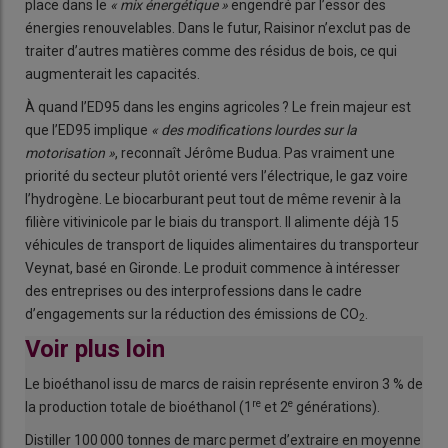
place dans le
« mix énergétique »
engendré par l’essor des
énergies renouvelables. Dans le futur, Raisinor n’exclut pas de
traiter d’autres matières comme des résidus de bois, ce qui
augmenterait les capacités.
À quand l’ED95 dans les engins agricoles ? Le frein majeur est
que l’ED95 implique
« des modifications lourdes sur la
motorisation »
, reconnaît Jérôme Budua. Pas vraiment une
priorité du secteur plutôt orienté vers l’électrique, le gaz voire
l’hydrogène. Le biocarburant peut tout de même revenir à la
filière vitivinicole par le biais du transport. Il alimente déjà 15
véhicules de transport de liquides alimentaires du transporteur
Veynat, basé en Gironde. Le produit commence à intéresser
des entreprises ou des interprofessions dans le cadre
d’engagements sur la réduction des émissions de CO
.
2
Voir plus loin
Le bioéthanol issu de marcs de raisin représente environ 3 % de
re
e
la production totale de bioéthanol (1
et 2
générations).
Distiller 100 000 tonnes de marc permet d’extraire en moyenne