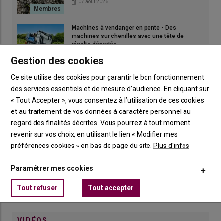
07 août 2026
Machines à vendanger en pente - Des
machines sur chenilles avec une tête de
récolte déportée
06 août 2026
Gestion des cookies
En Alsace : « Une récolte plus sereine avec la
Ce site utilise des cookies pour garantir le bon fonctionnement
machine à vendanger spéciale pentes »
des services essentiels et de mesure d’audience. En cliquant sur
06 août 2026
« Tout Accepter », vous consentez à l’utilisation de ces cookies
et au traitement de vos données à caractère personnel au
AdBlue : comment évolue son prix ?
regard des finalités décrites. Vous pourrez à tout moment
06 août 2026
MACHINISME
revenir sur vos choix, en utilisant le lien « Modifier mes
préférences cookies » en bas de page du site.
Plus d'infos
Astuce de vigneron dans le Gard : « Ma pompe
Paramétrer mes cookies
péristaltique manuelle respecte les jus »
05 août 2026
Tout refuser
Tout accepter
VIDÉOS