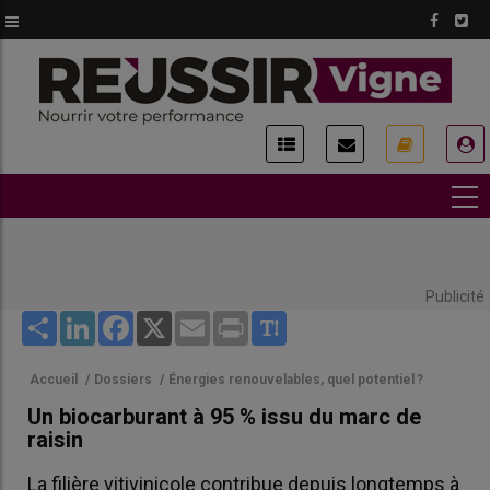
Aller
au
contenu
principal
USER
ACCOUNT
MENU
Publicité
Share
LinkedIn
Facebook
X
Email
Print
Accueil
/
Dossiers
/
Énergies renouvelables, quel potentiel ?
Un biocarburant à 95 % issu du marc de
raisin
La filière vitivinicole contribue depuis longtemps à