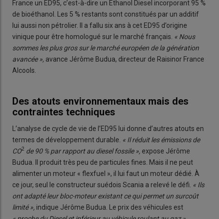
France un ED95, c’est-à-dire un Ethanol Diesel incorporant 95 %
de bioéthanol. Les 5 % restants sont constitués par un additif
lui aussi non pétrolier. Il a fallu six ans à cet ED95 d’origine
vinique pour être homologué sur le marché français.
« Nous
sommes les plus gros sur le marché européen de la génération
avancée »,
avance Jérôme Budua, directeur de Raisinor France
Alcools.
Des atouts environnementaux mais des
contraintes techniques
L’analyse de cycle de vie de l’ED95 lui donne d’autres atouts en
termes de développement durable.
« Il réduit les émissions de
2
CO
de 90 % par rapport au diesel fossile »,
expose Jérôme
Budua. Il produit très peu de particules fines. Mais il ne peut
alimenter un moteur « flexfuel », il lui faut un moteur dédié. À
ce jour, seul le constructeur suédois Scania a relevé le défi.
« Ils
ont adapté leur bloc-moteur existant ce qui permet un surcoût
limité »,
indique Jérôme Budua. Le prix des véhicules est
« proche du Diesel et inférieur au véhicule roulant au gaz »
.