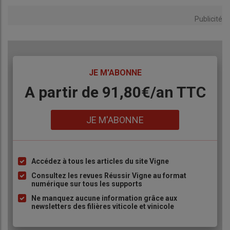
Publicité
TITRE
JE M'ABONNE
Body
A partir de 91,80€/an​ TTC
Lien
JE M'ABONNE
Accédez à tous les articles du site Vigne
Liste
à
Consultez les revues Réussir Vigne au format
numérique sur tous les supports
puce
Ne manquez aucune information grâce aux
newsletters des filières viticole et vinicole