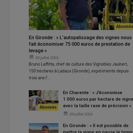
climatiques
. C’est aussi un moyen de lever un doute, 
photos d’exemple, et peuvent se mélanger à d’autres a
phytotoxicités qui perturbent l’interprétation visuelle.
En Gironde : « L’autopalissage des vignes nous
Lire aussi |
Analyse pétiolaire des vignes : com
fait économiser 75 000 euros de prestation de
levage »
09 juillet 2026
Combiner les apports foliaires e
Bruno Laffitte, chef de culture des Vignobles Jaubert,
En cas de carence avérée, un apport d’
engrais foliaire
150 hectares à Ladaux (Gironde), expérimente depuis
corriger une carence grave et de façon assez rapide, car 
trois ans l’…
la feuille est limitée
, prévient Jean-Yves Cahurel.
Cela veu
Yobrégat, ingénieur à l’IFV Sud-Ouest, met en garde sur 
En Charente : « J’économise
paquet pour que la vigne se développe n’est pas forcéme
1 000 euros par hectare de vign
réduit la capacité d’exploration du
système racinaire
et e
avec la taille rase de précision »
09 juillet 2026
Lire aussi |
Trois stratégies pour une vigne ferti
En Gironde : « Il est possible de
mettre la vigne en pause le temp