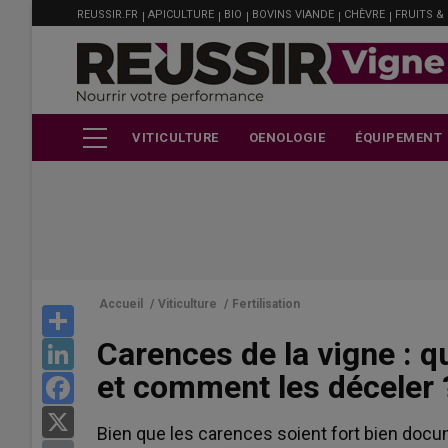
MENU
Aller
REUSSIR.FR
APICULTURE
BIO
BOVINS VIANDE
CHÈVRE
FRUITS &
FILIÈRE
au
contenu
principal
VITICULTURE
OENOLOGIE
ÉQUIPEMENT
Accueil
/
Viticulture
/
Fertilisation
Share
Carences de la vigne : qu
LinkedIn
et comment les déceler 
Facebook
X
Bien que les carences soient fort bien doc