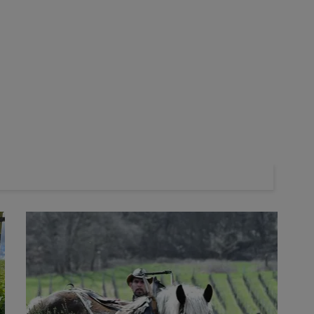
érer.
rrentes
aient conséquents, parfois trop. Puis on a réduit, voire arrêté
,
-Beaujolais.
Et bien souvent les viticulteurs arrêtant la
carences
.
» Il cite l’exemple de la
potasse
, qui recommence à
sommés. Pour gérer sa fertilisation et ne pas devoir attendre
ggère de réaliser régulièrement des
analyses de sol
, tout au long
étioles
.
, estime-t-il.
Si l’on respecte les grands principes de la
» Les analyses permettent également de s’assurer que la
antagonismes entre les éléments ou par les
conditions