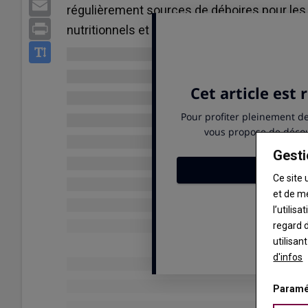
Email
régulièrement sources de déboires pour les v
Print
nutritionnels et sur leurs symptômes.
Gesti
Ce site 
et de m
l’utilis
regard d
utilisan
d'infos
Paramé