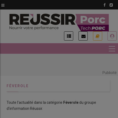
Aller
au
contenu
principal
USER
ACCOUNT
MENU
Publicité
FÉVEROLE
Toute l'actualité dans la catégorie
Féverole
du groupe
d'information Réussir.