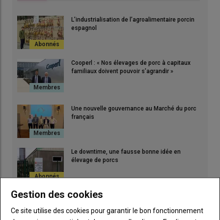
L’industrialisation de l’agroalimentaire porcin
espagnol
Cooperl : « Nos élevages de porc à capitaux
familiaux doivent pouvoir s’agrandir »
Une nouvelle gouvernance au Marché du porc
français
Le downtime, une fausse bonne idée en
élevage de porcs
Gestion des cookies
91 % des éleveurs porcins se déclarent fiers de
Ce site utilise des cookies pour garantir le bon fonctionnement
leur métier