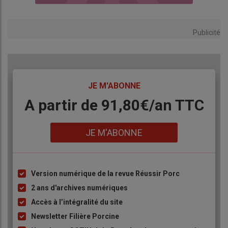
Publicité
TITRE
JE M'ABONNE
Body
A partir de 91,80€/an​ TTC
Lien
JE M'ABONNE
Version numérique de la revue Réussir Porc
Liste
à
2 ans d'archives numériques
puce
Accès à l’intégralité du site
Newsletter Filière Porcine