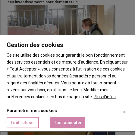
ses investissements pour demeurer un…
Gestion des cookies
Ce site utilise des cookies pour garantir le bon fonctionnement
des services essentiels et de mesure d’audience. En cliquant sur
« Tout Accepter », vous consentez à l’utilisation de ces cookies
et au traitement de vos données à caractère personnel au
regard des finalités décrites. Vous pourrez à tout moment
[VIDEOS] Comprendre l’intérêt de la domestication
revenir sur vos choix, en utilisant le lien « Modifier mes
des cochettes
préférences cookies » en bas de page du site.
Plus d'infos
05 février 2026 - 17:30
Dans le cadre du projet Sécuritruie, quatre vidéos disponibles sur
Paramétrer mes cookies
Youtube tournées à la ferme expérimentale…
Tout refuser
Tout accepter