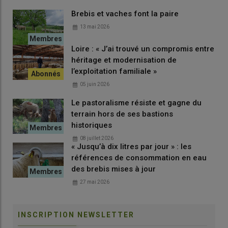
terme, le but est de ramener le plus d’étapes possible en
Brebis et vaches font la paire
Lorraine.
» La laine d’une moindre qualité est transformée
en
isolant ou en feutre
. Mos-Laine a participé avec succès à la
13 mai 2026
réouverture d’une unité de transformation
de la laine en
Loire : « J’ai trouvé un compromis entre
feutre à Bataville, en Moselle.
héritage et modernisation de
l’exploitation familiale »
05 juin 2026
Le pastoralisme résiste et gagne du
terrain hors de ses bastions
historiques
08 juillet 2026
« Jusqu’à dix litres par jour » : les
références de consommation en eau
des brebis mises à jour
27 mai 2026
INSCRIPTION NEWSLETTER