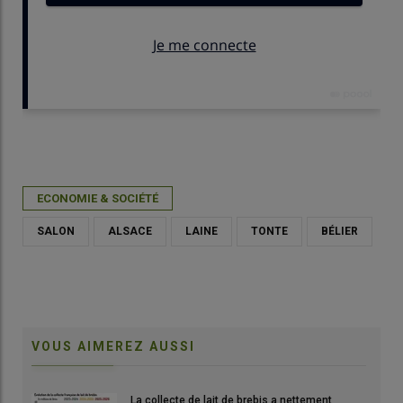
Publié le
mar 04/11/2025 - 15:30
- Par
Daphnée Séailles
ECONOMIE & SOCIÉTÉ
SALON
ALSACE
LAINE
TONTE
BÉLIER
VOUS AIMEREZ AUSSI
La collecte de lait de brebis a nettement