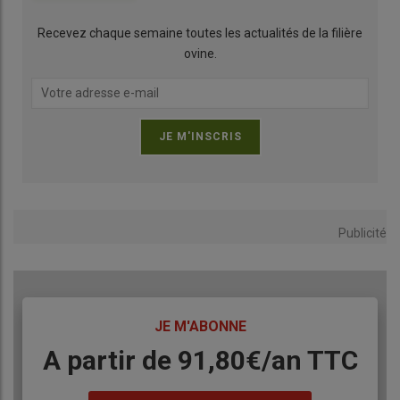
Recevez chaque semaine toutes les actualités de la filière
ovine.
Mos-Laine est une coopérative du Grand-Est créée il y a trois ans
avec le soutien de la Chambre d’agriculture de Moselle. Crédit :
Daphnée Séailles.
Publicité
Chiffres clés : L’élevage ovin dans le Grand-Est
TITRE
JE M'ABONNE
Body
A partir de 91,80€/an​ TTC
1 027 éleveurs ovins