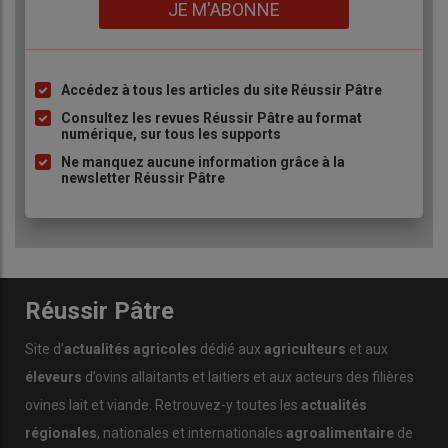
Lien
JE M'ABONNE
250 000 reproducteurs ovins allaitants
4 coopératives
Accédez à tous les articles du site Réussir Pâtre
12 abattoirs
Liste
à
Consultez les revues Réussir Pâtre au format
1 certificat de spécialisation ovin à Mirecourt
numérique, sur tous les supports
puce
Ne manquez aucune information grâce à la
Rédaction Réussir
newsletter Réussir Pâtre
Réussir Pâtre
Site d’
actualités agricoles
dédié aux
agriculteurs
et aux
éleveurs
d’ovins allaitants et laitiers et aux acteurs des filières
ovines lait et viande. Retrouvez-y toutes les
actualités
régionales
, nationales et internationales
agroalimentaire
de