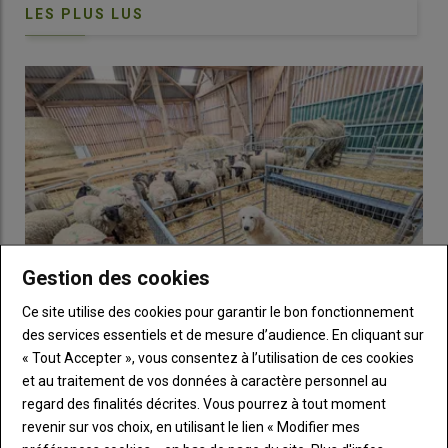
LES PLUS LUS
Gestion des cookies
Ce site utilise des cookies pour garantir le bon fonctionnement
des services essentiels et de mesure d’audience. En cliquant sur
« Tout Accepter », vous consentez à l’utilisation de ces cookies
Introduire un chiot de protection dans un troupeau
Seize tondeurs ont participé au concours de tonte, jeudi 30
et au traitement de vos données à caractère personnel au
ovin, une étape clé
novembre. Crédit : Daphnée Séailles.
regard des finalités décrites. Vous pourrez à tout moment
19 juin 2026
revenir sur vos choix, en utilisant le lien « Modifier mes
Le chien de protection est un atout des troupeaux face à la