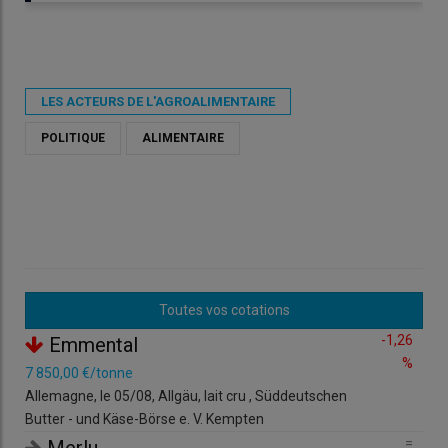
Publié le
ven 22/09/2023 - 08:27
- Par
Virginie Pinson
LES ACTEURS DE L'AGROALIMENTAIRE
POLITIQUE
ALIMENTAIRE
Toutes vos cotations
-1,26
Emmental
%
Les représentants de l'Ilec au ministère des Solidarités et des
7 850,00 €/tonne
1,89
familles
Allemagne, le 05/08, Allgäu, lait cru , Süddeutschen
Fran
© Twitter du ministère
Butter - und Käse-Börse e. V. Kempten
litr
=
=
Merlu