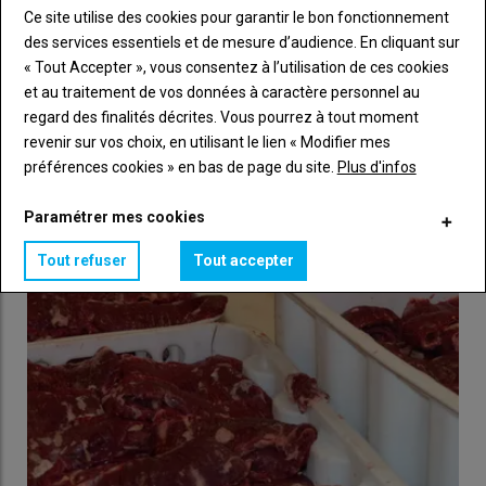
Ce site utilise des cookies pour garantir le bon fonctionnement
des services essentiels et de mesure d’audience. En cliquant sur
« Tout Accepter », vous consentez à l’utilisation de ces cookies
et au traitement de vos données à caractère personnel au
regard des finalités décrites. Vous pourrez à tout moment
Poulet : 72 % des approvisionnements de McDonald's
couverts par un contrat avec LDC et ses partenaires
revenir sur vos choix, en utilisant le lien « Modifier mes
préférences cookies » en bas de page du site.
Plus d'infos
28 juillet 2026
La chaîne de restauration rapide McDonald’s France a signé,
vendredi 17 juillet, le nouveau contrat de fourniture de
Paramétrer mes cookies
viandes…
Tout refuser
Tout accepter