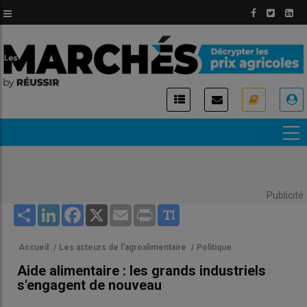
Aller
au
contenu
principal
USER
ACCOUNT
MENU
Publicité
Share
LinkedIn
Facebook
X
Email
Print
Accueil
/
Les acteurs de l'agroalimentaire
/
Politique
Aide alimentaire : les grands industriels
s'engagent de nouveau