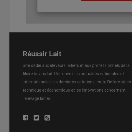
de réussite d’insémination, j’étais descendu à 50 %. »
Mais
rapprochés et un sur une femelle gestante de cinq ou s
génisse et un veau.
« Ça touchait toute l’étable. Les vach
signe clinique particulier,
décrit l’éleveur.
Le seul point co
Deux analyses, un impact fort sur la 
Réussir Lait
Les avortements sont l’élément déclencheur : l’éleveur,
déclenche une
analyse des mycotoxines du maïs
. Le 
Site dédié aux éleveurs laitiers et aux professionnels de la
DON
(famille des trichothécènes) et
la zéaralénone
.
« 
filière bovins lait. Retrouvez les actualités nationales et
argiles et de levure. Les résultats se sont un peu amélio
internationales, les dernières cotations, toute l'information
technique et économique et les innovations concernant
Lire aussi
Ensilage de maïs 2023: trois conseils
l'élevage laitier.
Romain Boudet fait part des résultats à son vétérinaire.
informations comme le
taux de matière sèche
auquel le 
nutritionniste de l’exploitation. Il recommande une ana