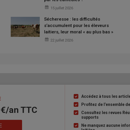
15 juillet 2026
quels il applique un désherbant, mais pas de fongicide
Sécheresse : les difficultés
s’accumulent pour les éleveurs
laitiers, leur moral « au plus bas »
22 juillet 2026
le 11 octobre 2023. Il attaque le silo dès la fin du mois. Et les
 la
production
chute :
« quatre litres en moins par vache. Mais
e meilleurs »,
contre
« 37 et 44 d’habitude ».
Romain Boudet, qui
sans accroître le nombre de vaches, pense d’abord que le
Accédez à tous les article
Liste
E
à
Profitez de l’ensemble des
0€/an​ TTC
 trois rations, trois niveaux de risque
puce
Consultez les revues Réus
supports
E
Ne manquez aucune inform
ltés.
« Les vaches ne revenaient pas en chaleur. De 85 % de taux