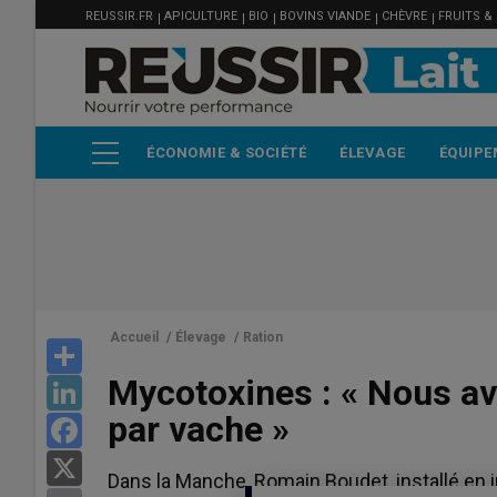
MENU
Aller
REUSSIR.FR
APICULTURE
BIO
BOVINS VIANDE
CHÈVRE
FRUITS &
FILIÈRE
au
contenu
principal
ÉCONOMIE & SOCIÉTÉ
ÉLEVAGE
ÉQUIPE
Accueil
/
Élevage
/
Ration
Share
Mycotoxines : « Nous avo
LinkedIn
par vache »
Facebook
X
Dans la Manche, Romain Boudet, installé en i