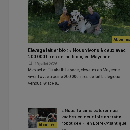
Selon Cyril Bapelle, vétérinaire nutritionniste (à gauche),
ingérées par vache et par jour ».
© J. Pertriaux
Élevage laitier bio : « Nous vivons à deux avec
200 000 litres de lait bio », en Mayenne
« Quand j’ai attaqué le
silo
de maïs
2023, les vaches ont
18 juillet 2026
alimentaire
avec du maïs que j’avais acheté pour faire le
Mickaël et Élisabeth Lepage, éleveurs en Mayenne,
maintenus, voire accentués. »
Romain Boudet a pris de 
vivent avec à peine 200 000 litres de lait biologique
mycotoxines
sur son troupeau de normandes. Il est pa
vendus. Grâce à…
m’a coûté 20 000 euros »,
lâche-t-il.
Fiche élevage
« Nous faisons pâturer nos
vaches en deux lots en traite
•
2
UMO
robotisée », en Loire-Atlantique
•
80
normandes