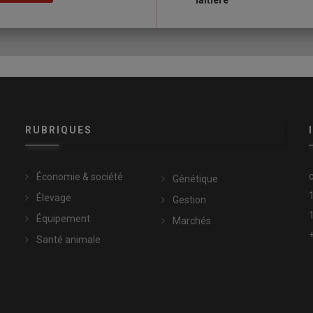
laitière
 surtout, il fait face à quatre
avortements
– dont trois
ix mois –, et à trois symptômes méningés sur une vache, une
es étaient pourtant en état, elles ruminaient et n’avaient pas de
mmun, c’était la
ration
. »
santé des vaches
RUBRIQUES
 sur proposition de sa coopérative d’approvisionnement,
rapport fait état de recherche sur deux types de mycotoxines, le
Très rapidement, on m’a vendu un
capteur
, un mélange de trois
Économie & société
Génétique
rés mais pas beaucoup. »
Élevage
Gestion
Équipement
Marchés
 pour les valoriser au mieux
Santé animale
« Je ne pouvais pas les interpréter, car il manquait des
maïs est analysé »,
reprend Cyril Bapelle, vétérinaire
lyse complète, réalisée par la méthode référencée au