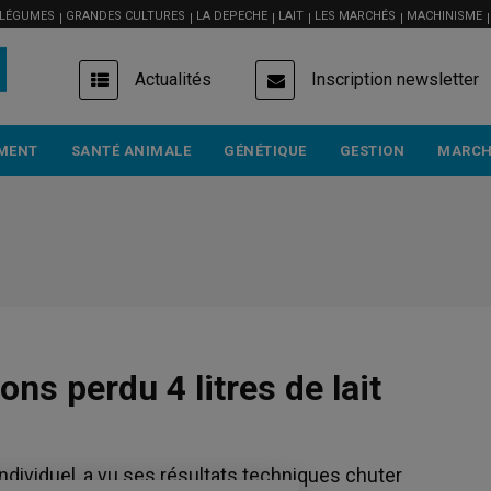
 LÉGUMES
GRANDES CULTURES
LA DEPECHE
LAIT
LES MARCHÉS
MACHINISME
USER
Actualités
Inscription newsletter
ACCOUNT
MENU
MENT
SANTÉ ANIMALE
GÉNÉTIQUE
GESTION
MARCH
ns perdu 4 litres de lait
ndividuel, a vu ses résultats techniques chuter