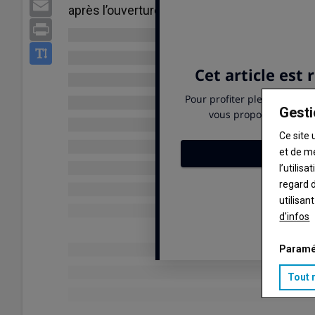
Email
après l’ouverture du silo de maïs 2023. Les 
Print
Gesti
Ce site 
et de m
l’utilis
regard d
utilisan
d'infos
Paramé
Tout 