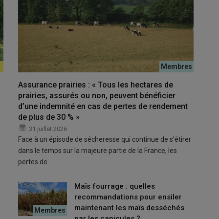
 « il faut réfléchir la gestion des mycotoxines en particules
Assurance prairies : « Tous les hectares de
prairies, assurés ou non, peuvent bénéficier
 dégringolé en lait. J’ai pensé que c’était dû à la
transition
d’une indemnité en cas de pertes de rendement
 complément en attendant la récolte. Mais les problèmes se sont
de plus de 30 % »
plein fouet les conséquences d’un maïs contaminé aux
31 juillet 2026
ssé par toutes les étapes avant de résoudre le problème.
« Cela
Face à un épisode de sécheresse qui continue de s’étirer
dans le temps sur la majeure partie de la France, les
pertes de…
Maïs fourrage : quelles
recommandations pour ensiler
maintenant les maïs desséchés
par les canicules ?