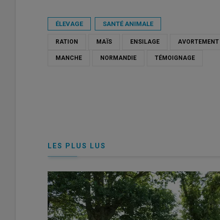
Publié le
jeu 06/06/2024 - 07:30
- Par
Julie Pertriaux
ÉLEVAGE
SANTÉ ANIMALE
RATION
MAÏS
ENSILAGE
AVORTEMENT
MANCHE
NORMANDIE
TÉMOIGNAGE
LES PLUS LUS