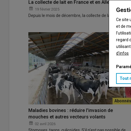
La collecte de lait en France et en Allemagne flé
Gesti
19 février 2025
Depuis le mois de décembre, la collecte de lait de vach
Ce site 
et de m
l’utilis
regard d
utilisan
d'infos
Paramé
Tout 
Maladies bovines : réduire l'invasion de
mouches et autres vecteurs volants
02 avril 2026
Stomoxes, taons, culicoïdes. S'il n'est pas possible de