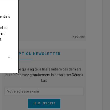
entiels
nel au
 en
Publicité
s
INSCRIPTION NEWSLETTER
Qu’est ce qui a agité la filière laitière ces derniers
jours ? Recevez gratuitement la newsletter Réussir
Lait