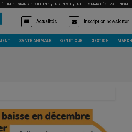
 LÉGUMES
GRANDES CULTURES
LA DEPECHE
LAIT
LES MARCHÉS
MACHINISME
USER
Actualités
Inscription newsletter
ACCOUNT
MENU
MENT
SANTÉ ANIMALE
GÉNÉTIQUE
GESTION
MARCH