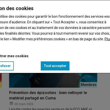
chit
on des cookies
e française baisse, après des mois de hausse par…
utilise des cookies pour garantir le bon fonctionnement des services ess
esure d’audience. En cliquant sur « Tout Accepter », vous consentez à
ation de ces cookies et au traitement de vos données à caractère person
es finalités décrites. Vous pourrez à tout moment revenir sur vos choix,
t le lien « Modifier mes préférences cookies » en bas de page du site.
Plu
trer mes cookies
refuser
Tout accepter
Prévention des épizooties : bien nettoyer le
matériel partagé en Cuma
02 mars 2026
La lutte contre les insectes vecteurs de la FCO, MHE et