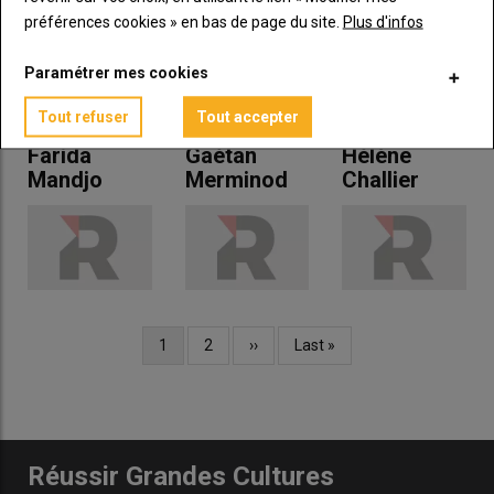
préférences cookies » en bas de page du site.
Plus d'infos
Paramétrer mes cookies
Tout refuser
Tout accepter
Farida
Gaétan
Hélène
Mandjo
Merminod
Challier
Page
1
Page
2
Page
››
Dernière
Last »
Pagination
courante
suivante
page
Réussir Grandes Cultures