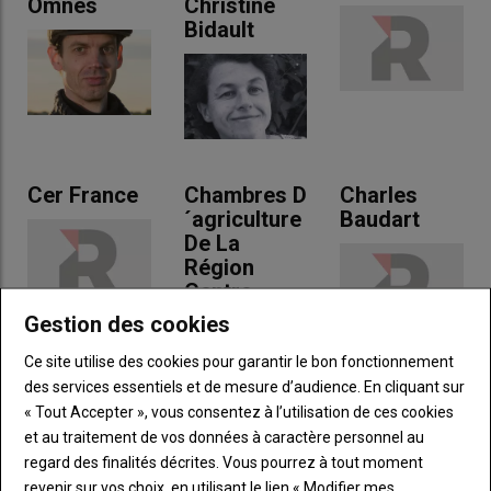
Omnès
Christine
Bidault
Cer France
Chambres D
Charles
´agriculture
Baudart
De La
Région
Centre
Gestion des cookies
Ce site utilise des cookies pour garantir le bon fonctionnement
des services essentiels et de mesure d’audience. En cliquant sur
« Tout Accepter », vous consentez à l’utilisation de ces cookies
et au traitement de vos données à caractère personnel au
Christian
Contenu
Emmanuel
regard des finalités décrites. Vous pourrez à tout moment
Gloria
Partenaire
Dessein
revenir sur vos choix, en utilisant le lien « Modifier mes