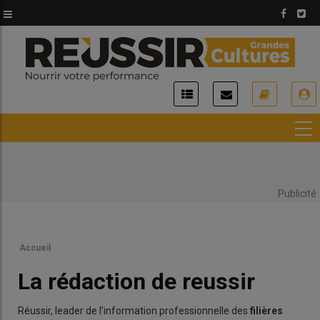
Aller
au
contenu
principal
USER
ACCOUNT
MENU
Publicité
Accueil
La rédaction de reussir
Réussir, leader de l’information professionnelle des
filières