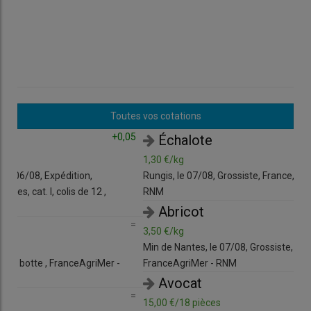
Toutes vos cotations
,05
=
Échalote
1,30 €/kg
1,1
Rungis, le 07/08, Grossiste, France, cat. I , FranceAgriMer -
Bas
RNM
Feui
Fra
=
Abricot
=
3,50 €/kg
Min de Nantes, le 07/08, Grossiste, France, cat. I, 50-55 mm ,
4,0
FranceAgriMer - RNM
Rung
RN
=
Avocat
=
15,00 €/18 pièces