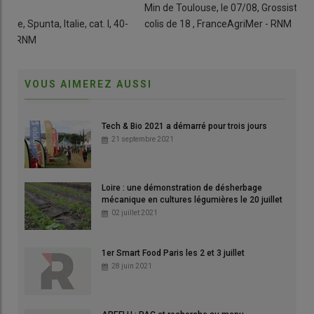
Min de Toulouse, le 07/08, Grossiste, Hass, Pérou, cat. I,
0,9
-
colis de 18 , FranceAgriMer - RNM
Min 
75 
VOUS AIMEREZ AUSSI
Tech & Bio 2021 a démarré pour trois jours
21 septembre 2021
Loire : une démonstration de désherbage
mécanique en cultures légumières le 20 juillet
02 juillet 2021
1er Smart Food Paris les 2 et 3 juillet
28 juin 2021