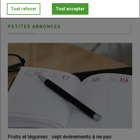
Publicité
Tout refuser
Tout accepter
PETITES ANNONCES
Fruits et légumes : sept événements à ne pas