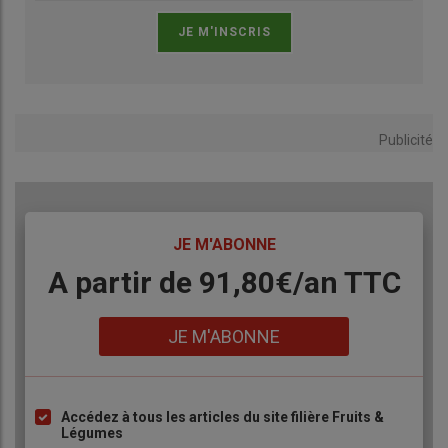
Publicité
TITRE
JE M'ABONNE
Body
A partir de 91,80€/an​ TTC
Lien
JE M'ABONNE
Accédez à tous les articles du site filière Fruits &
Liste
Légumes
à