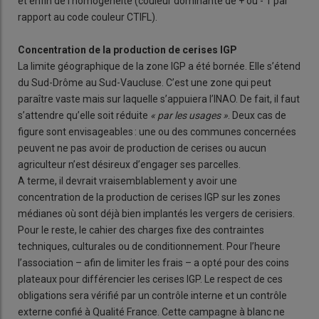
et enfin de l’homogénéité (couleur dominante de + ou - 1 par
rapport au code couleur CTIFL).
Concentration de la production de cerises IGP
La limite géographique de la zone IGP a été bornée. Elle s’étend
du Sud-Drôme au Sud-Vaucluse. C’est une zone qui peut
paraître vaste mais sur laquelle s’appuiera l’INAO. De fait, il faut
s’attendre qu’elle soit réduite
« par les usages »
. Deux cas de
figure sont envisageables : une ou des communes concernées
peuvent ne pas avoir de production de cerises ou aucun
agriculteur n’est désireux d’engager ses parcelles.
A terme, il devrait vraisemblablement y avoir une
concentration de la production de cerises IGP sur les zones
médianes où sont déjà bien implantés les vergers de cerisiers.
Pour le reste, le cahier des charges fixe des contraintes
techniques, culturales ou de conditionnement. Pour l’heure
l’association – afin de limiter les frais – a opté pour des coins
plateaux pour différencier les cerises IGP. Le respect de ces
obligations sera vérifié par un contrôle interne et un contrôle
externe confié à Qualité France. Cette campagne à blanc ne