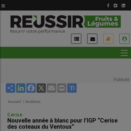
Aller
au
contenu
principal
USER
ACCOUNT
MENU
Publicité
Share
LinkedIn
Facebook
X
Email
Print
Accueil
/
Archives
Cerise
Nouvelle année à blanc pour l’IGP “Cerise
des coteaux du Ventoux”