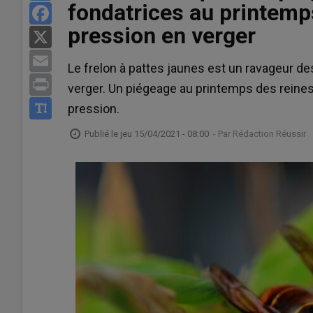
fondatrices au printemp
Facebook
Oignon
pression en verger
X
0,40 €/kg
Rungis, le 07/08, Grossiste, jaune, 
Email
Le frelon à pattes jaunes est un ravageur de
cat. I, 60-80 mm , FranceAgriMer -
Print
verger. Un piégeage au printemps des reines 
Poire
pression.
2,30 €/kg
Rungis, le 07/08, Grossiste, Guyot, Fr
Publié le
jeu 15/04/2021 - 08:00
- Par
Rédaction Réussir
75 mm, plateau 1 rg , FranceAgriM
Banane
1,25 €/kg
Rungis, le 07/08, Grossiste, DOM, ex
FranceAgriMer - RNM