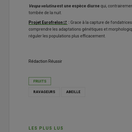
Vespa velutina
est une espèce diurne
qui, contraireme
tombée de la nuit.
Projet Eurofrelon
:
Grace à la capture de fondatrice
comprendre les adaptations génétiques et morphologiques
réguler les populations plus efficacement.
Rédaction Réussir
FRUITS
RAVAGEURS
ABEILLE
LES PLUS LUS