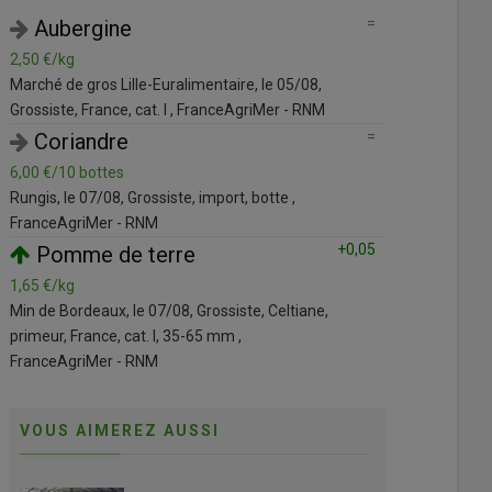
=
=
Oignon
Auberg
0,40 €/kg
2,50 €/kg
Rungis, le 07/08, Grossiste, jaune, sec, Pays-Bas,
Marché de gros
cat. I, 60-80 mm , FranceAgriMer - RNM
Grossiste, Fra
=
=
Poire
Corian
2,30 €/kg
6,00 €/10 bot
Rungis, le 07/08, Grossiste, Guyot, France, cat. I, 70-
Rungis, le 07/
75 mm, plateau 1 rg , FranceAgriMer - RNM
FranceAgriMe
5
=
Banane
Pomme 
1,25 €/kg
1,65 €/kg
Rungis, le 07/08, Grossiste, DOM, extra ,
Min de Bordeau
FranceAgriMer - RNM
primeur, Franc
FranceAgriMe
VOUS AIMEREZ AUSSI