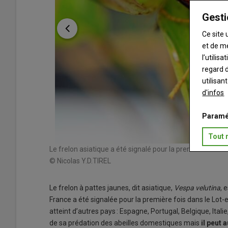
Gesti
Ce site 
et de m
l’utilis
regard d
utilisan
d'infos
Paramé
Tout 
Le frelon asiatique a été signalé pour la première fois 
© Nicolas Y.D.TIREL
Le frelon à pattes jaunes, dit asiatique,
Vespa velutina
, 
France a été signalée pour la première fois dans le Lot-e
atteint d’autres pays : Espagne, Portugal, Belgique, Ital
de sa prédation des abeilles domestiques mais
il peut 