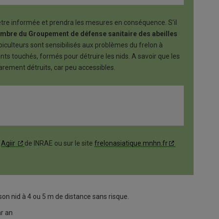
en être informée et prendra les mesures en conséquence. S’il
mbre du Groupement de défense sanitaire des abeilles
apiculteurs sont sensibilisés aux problèmes du frelon à
ts touchés, formés pour détruire les nids. A savoir que les
rarement détruits, car peu accessibles.
e
Agiir
de INRAE ou sur le site
frelonasiatique.mnhn.fr
r son nid à 4 ou 5 m de distance sans risque.
r an