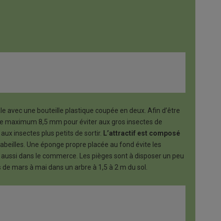
e avec une bouteille plastique coupée en deux. Afin d’être
ou de maximum 8,5 mm pour éviter aux gros insectes de
aux insectes plus petits de sortir.
L’attractif est composé
 abeilles. Une éponge propre placée au fond évite les
 aussi dans le commerce. Les pièges sont à disposer un peu
 de mars à mai dans un arbre à 1,5 à 2 m du sol.