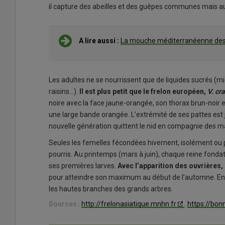
il capture des abeilles et des guêpes communes mais au
A lire aussi :
La mouche méditerranéenne des f
Les adultes ne se nourrissent que de liquides sucrés (mie
raisins…).
Il est plus petit que le frelon européen,
V. cr
noire avec la face jaune-orangée, son thorax brun-noir 
une large bande orangée. L’extrémité de ses pattes est 
nouvelle génération quittent le nid en compagnie des mâ
Seules les femelles fécondées hivernent, isolément ou pa
pourris. Au printemps (mars à juin), chaque reine fond
ses premières larves.
Avec l’apparition des ouvrières, l
pour atteindre son maximum au début de l’automne. En Fr
les hautes branches des grands arbres.
Sources :
http://frelonasiatique.mnhn.fr
,
https://bon