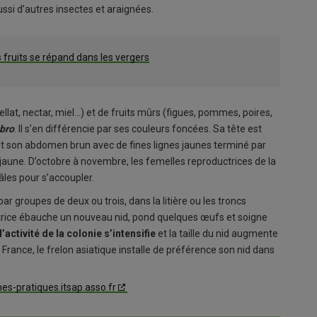
ssi d’autres insectes et araignées.
ruits se répand dans les vergers
llat, nectar, miel…) et de fruits mûrs (figues, pommes, poires,
abro
. Il s’en différencie par ses couleurs foncées. Sa tête est
et son abdomen brun avec de fines lignes jaunes terminé par
jaune. D’octobre à novembre, les femelles reproductrices de la
les pour s’accoupler.
r groupes de deux ou trois, dans la litière ou les troncs
atrice ébauche un nouveau nid, pond quelques œufs et soigne
’activité de la colonie s’intensifie
et la taille du nid augmente
ance, le frelon asiatique installe de préférence son nid dans
nes-pratiques.itsap.asso.fr