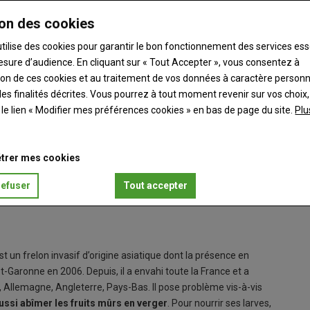
on des cookies
utilise des cookies pour garantir le bon fonctionnement des services ess
esure d’audience. En cliquant sur « Tout Accepter », vous consentez à
ation de ces cookies et au traitement de vos données à caractère person
es finalités décrites. Vous pourrez à tout moment revenir sur vos choix,
t le lien « Modifier mes préférences cookies » en bas de page du site.
Plu
trer mes cookies
refuser
Tout accepter
en France dans le Lot-et-Garonne en 2006.
Frelon s
© Franck
est un frelon invasif d’origine asiatique dont la présence en
t-Garonne en 2006. Depuis, il a envahi toute la France et a
ie, Allemagne, Angleterre, Pays-Bas. Il pose problème vis-à-vis
aussi abîmer les fruits mûrs en verger
. Pour nourrir ses larves,