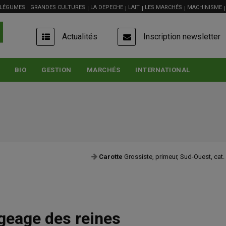
 LÉGUMES
GRANDES CULTURES
LA DEPECHE
LAIT
LES MARCHÉS
MACHINISME
USER
Actualités
Inscription newsletter
ACCOUNT
MENU
BIO
GESTION
MARCHÉS
INTERNATIONAL
uest, cat. I, sac 10 kg
0,95 €/kg
=
Min de Nantes, le 07/08 , FranceAgriMer - 
égeage des reines