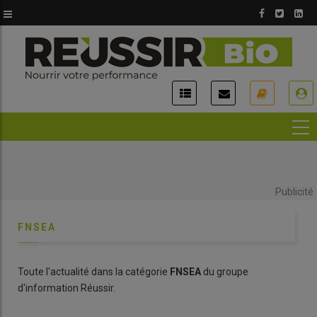
Aller
au
contenu
principal
USER
ACCOUNT
MENU
Publicité
FNSEA
Toute l'actualité dans la catégorie
FNSEA
du groupe
d'information Réussir.