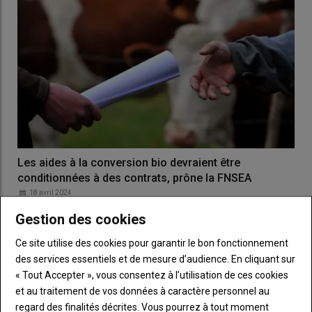
Les aides à la conversion bio devraient être
conditionnées à des contrats, prône la FNSEA
18 avril 2024
La FNSEA et Jeunes agriculteurs estiment que pour relancer
Gestion des cookies
l’agriculture biologique durablement, l’accès aux…
Ce site utilise des cookies pour garantir le bon fonctionnement
des services essentiels et de mesure d’audience. En cliquant sur
« Tout Accepter », vous consentez à l’utilisation de ces cookies
et au traitement de vos données à caractère personnel au
regard des finalités décrites. Vous pourrez à tout moment