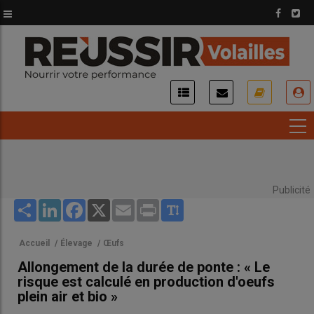
Aller
au
contenu
principal
USER
ACCOUNT
MENU
Publicité
Share
LinkedIn
Facebook
X
Email
Print
Accueil
/
Élevage
/
Œufs
Allongement de la durée de ponte : « Le
risque est calculé en production d'oeufs
plein air et bio »