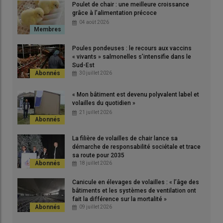
Poulet de chair : une meilleure croissance
Mes trois lots ont été élevés jusqu'à 72 semaines, puis 77 et 81
La m
grâce à l’alimentation précoce
semaines pour le dernier. »
réa
04 août 2026
© Qui Plus Est/N. Dubost
© F
Poules pondeuses : le recours aux vaccins
« vivants » salmonelles s’intensifie dans le
Sud-Est
30 juillet 2026
« Mon bâtiment est devenu polyvalent label et
volailles du quotidien »
 du
21 juillet 2026
La filière de volailles de chair lance sa
démarche de responsabilité sociétale et trace
sa route pour 2035
«
Le choix de repousser l’âge de réforme ne m’apparaît pas
18 juillet 2026
comme un risque économique. Nous réalisons un gain en
décalant le vide sanitaire
», affirme Guillaume Jordan, éleveur
Canicule en élevages de volailles : « l’âge des
bâtiments et les systèmes de ventilation ont
de 12 000 poules bio à Vénérieu, dans l’Isère. Rémi Marion-
fait la différence sur la mortalité »
Gallois (25 000 poules plein air), basé à Sillans, dans l’Isère,
09 juillet 2026
abonde dans ce sens : «
Quand on a de bons résultats, ce n’est