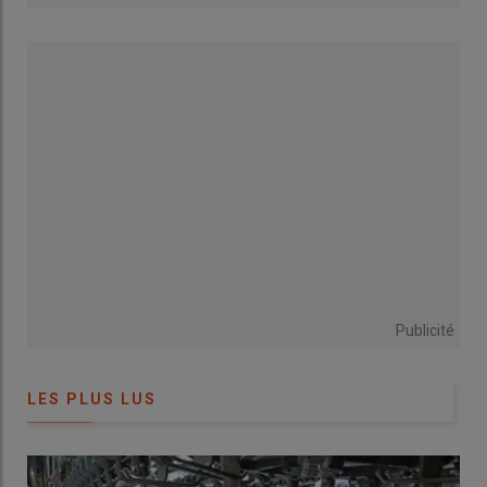
que du bon de gagner quelques semaines de vie pour les
poules.
»
Lire aussi :
« L’intérêt économique de prolonger
la carrière des poules pondeuses doit être
évalué lot par lot et ramené à l’année »
Producteurs d’œufs depuis 2021 et 2022, ils ont déjà
expérimenté un allongement des durées de ponte de leurs
poules. «
Sur trois lots, je suis passé de 72 semaines à 77 pour le
deuxième, puis à 81 semaines pour le dernier. Mon bâtiment bio
Publicité
récent dispose de volières. Je peux évacuer aisément les fientes.
Je n’ai pas rencontré de difficultés particulières pour laisser
vieillir les poules
», commente Guillaume Jordan. «
Toutefois, ce
LES PLUS LUS
n’est pas aisé de prendre la décision à 40 semaines. C’est
compliqué de se projeter jusqu’à plus de 80 semaines en se
basant sur des critères objectifs comme le taux de mortalité,
l’indice de consommation, la ponte… »