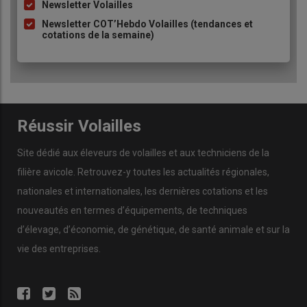
Newsletter Volailles
Newsletter COT’Hebdo Volailles (tendances et
cotations de la semaine)
60 % des lots allongés chez
Fermiers du Sud-Est
Fermiers du Sud-Est a décidé d’allonger les durées de
ponte pour des lots qui vont bien au démarrage, en
Réussir Volailles
misant sur la prévention des déclassements.
Site dédié aux éleveurs de volailles et aux techniciens de la
Fin 2024, l’épizootie d’Influenza aviaire a contraint des
filière avicole. Retrouvez-y toutes les actualités régionales,
lots de pondeuses à être réformés plus tard que prévu,
jusqu’à 85 ou 87 semaines pour certains en plein air ou
nationales et internationales, les dernières cotations et les
en volières. « C
ette situation a eu un effet positif, elle nous
nouveautés en termes d’équipements, de techniques
a poussés à ouvrir de nouvelles portes, à anticiper pour
d’élevage, d’économie, de génétique, de santé animale et sur la
éviter les déclassements en fin de lots
», se souvient
vie des entreprises.
Samuel Chombart, directeur de Fermiers du Sud-Est.
Actuellement, la durée moyenne des lots de pondeuses
est de 76-78 semaines. «
Cette moyenne dépend