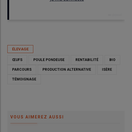
Publié le
mar 26/05/2026 - 07:45
- Par
Louisette Gouverne
ÉLEVAGE
ŒUFS
POULE PONDEUSE
RENTABILITÉ
BIO
PARCOURS
PRODUCTION ALTERNATIVE
ISÈRE
TÉMOIGNAGE
VOUS AIMEREZ AUSSI
Guillaume Jordan, éleveur de 12 000 poules bio à Vénérieu : «