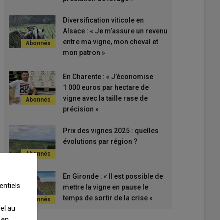
Diversification viticole en
Alsace : « Je m’assure un revenu
entre ma vigne, mon cheval et
mon patron »
En Charente : « J’économise
1 000 euros par hectare de
vigne avec la taille rase de
précision »
Prix des vignes 2025 : quelles
évolutions par région ?
En Gironde : « Il est possible de
entiels
mettre la vigne en pause le
temps de sortir de la crise »
nel au
 en