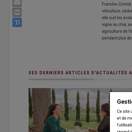
Email
Franche-Comté et
viticulture, sédu
Print
elle suit les év
vigne au chai, a
agriculture de l
pendant plus de
SES DERNIERS ARTICLES D'ACTUALITÉS 
Gesti
Ce site 
et de m
l’utilis
regard d