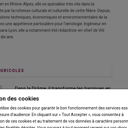
 en Rhône-Alpes, elle se spécialise très vite dans la
ite par la richesse culturale et culturelle de cette filière. Depuis,
olutions techniques, économiques et environnementales de la
vec une appétence particulière pour l'œnologie. Ingénieur en
'Isara-Lyon, elle a notamment été rédactrice-en-chef de Viti
 dix ans.
AGRICOLES
Dans la Drôme, il transforme les barriques en
mobilier chic et abordable
on des cookies
04 août 2026 - 10:00
Artisan et créateur de mobilier, Julien Emery a voulu
utilise des cookies pour garantir le bon fonctionnement des services ess
remettre du chic autour des tonneaux avec son Kit Plato…
esure d’audience. En cliquant sur « Tout Accepter », vous consentez à
ation de ces cookies et au traitement de vos données à caractère person
es finalités décrites. Vous pourrez à tout moment revenir sur vos choix,