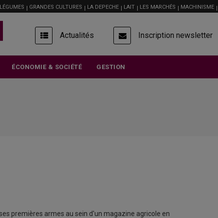
 LÉGUMES
GRANDES CULTURES
LA DEPECHE
LAIT
LES MARCHÉS
MACHINISME
USER
Actualités
Inscription newsletter
ACCOUNT
MENU
ÉCONOMIE & SOCIÉTÉ
GESTION
t ses premières armes au sein d'un magazine agricole en