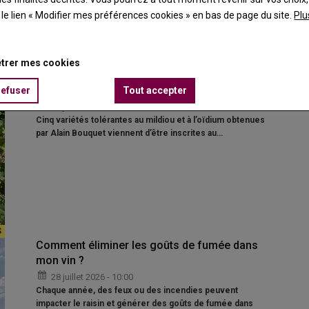
t le lien « Modifier mes préférences cookies » en bas de page du site.
Plu
trer mes cookies
Viticulture : cinq variétés Bouquet inscrites au
classement définitif
refuser
Tout accepter
28 juillet 2026 - 17:30
Cinq variétés tolérantes au mildiou et à l’oïdium obtenues
par Alain Bouquet viennent d’être inscrites au…
Comment éliminer les goûts de fumée dans
mon vin ?
28 juillet 2026 - 10:00
Chaque année, des feux ou des incendies peuvent
impacter le raisin et générer des goûts de fumée dans