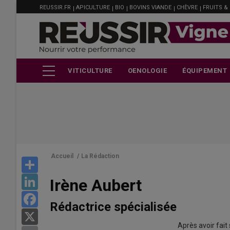
MENU
Aller
REUSSIR.FR
APICULTURE
BIO
BOVINS VIANDE
CHÈVRE
FRUITS &
FILIÈRE
au
contenu
principal
VITICULTURE
OENOLOGIE
ÉQUIPEMENT
Accueil
/
La Rédaction
Share
Irène Aubert
LinkedIn
Facebook
Rédactrice spécialisée
X
Après avoir fai