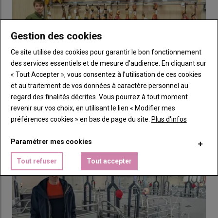
Gestion des cookies
Ce site utilise des cookies pour garantir le bon fonctionnement
des services essentiels et de mesure d’audience. En cliquant sur
« Tout Accepter », vous consentez à l’utilisation de ces cookies
et au traitement de vos données à caractère personnel au
Graphique = L’influence du rang de portée est moins
regard des finalités décrites. Vous pourrez à tout moment
L’industrialisation de l’agroalimentaire porcin
importante dans les élevages pratiquant la pesée depuis plus
revenir sur vos choix, en utilisant le lien « Modifier mes
espagnol
longtempsÉvolution des poids à la naissance selon la parité et
préférences cookies » en bas de page du site.
Plus d'infos
15 juillet 2026
l’ancienneté de la pratique de pesée © Source : Evel’Up
Pour comprendre l’incroyable croissance de la filière porcine
Paramétrer mes cookies
espagnole, s’intéresser à l’industrialisation de l’…
Un moindre effet du rang de portée
Tout refuser
Tout accepter
L’analyse des données de 2025 sur l’ensemble des 21 élevages
montre également que l’influence du rang de portée sur le
poids de naissance est moindre chez les éleveurs qui pèsent
depuis plus longtemps. «
C’est sans doute le signe d’une