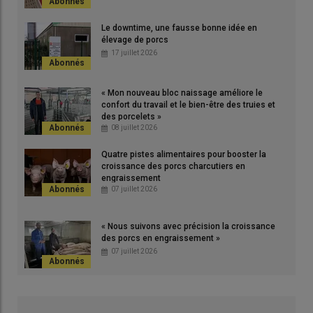
s
amél
très
Le downtime, une fausse bonne idée en
© A
élevage de porcs
17 juillet 2026
« Mon nouveau bloc naissage améliore le
confort du travail et le bien-être des truies et
des porcelets »
08 juillet 2026
L’influence du rang de portée sur le poids de naissance est
moindre chez les éleveurs qui pèsent depuis plus longtemps.
Quatre pistes alimentaires pour booster la
croissance des porcs charcutiers en
© A. Puybasset
engraissement
07 juillet 2026
Les élevages qui pèsent depuis plus de deux ans les portées à
la mise bas ont une prolificité plus élevée (+ 0,35 de nés
« Nous suivons avec précision la croissance
totaux), mais aussi des porcelets plus lourds de 40 g (+ 3 %) et
des porcs en engraissement »
07 juillet 2026
des poids de portées supérieurs de 1,2 kg (+ 5 %) que ceux qui
pèsent depuis moins de deux ans.