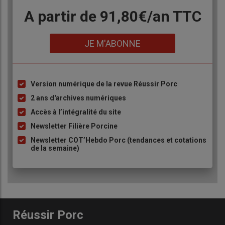
Body
A partir de 91,80€/an​ TTC
Lien
JE M'ABONNE
Version numérique de la revue Réussir Porc
Liste
à
2 ans d'archives numériques
puce
Accès à l’intégralité du site
Newsletter Filière Porcine
Newsletter COT’Hebdo Porc (tendances et cotations
de la semaine)
Réussir Porc