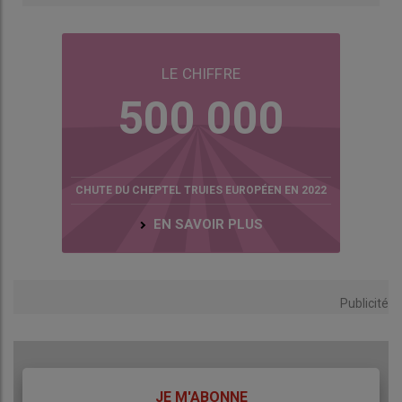
également l’homogénéité des portées, en comptant le
nombre de porcelets de moins de 1 kg
», souligne Marie
Jestin. L’objectif est d’avoir un taux de petits porcelets
inférieur à 12 % et un poids moyen de porcelet de 1,45 kg
LE CHIFFRE
pour une prolificité de 17 nés totaux, objectif à adapter
500 000
selon la prolificité de l’élevage.
CHUTE DU CHEPTEL TRUIES EUROPÉEN EN 2022
EN SAVOIR PLUS
Publicité
TITRE
JE M'ABONNE