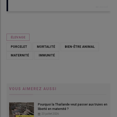
Publié le
ven 22/05/2026 - 07:30
- Par
Armelle Puybasset
ÉLEVAGE
PORCELET
MORTALITÉ
BIEN-ÊTRE ANIMAL
MATERNITÉ
IMMUNITÉ
VOUS AIMEREZ AUSSI
Pourquoi la Thaïlande veut passer aux truies en
«
Mari
liberté en maternité ?
L'en
23 juillet 2026