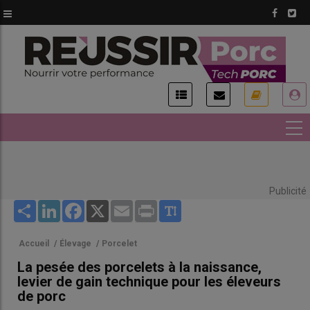
Aller
au
contenu
principal
USER
ACCOUNT
MENU
Publicité
Share
LinkedIn
Facebook
X
Email
Print
Accueil
/
Élevage
/
Porcelet
La pesée des porcelets à la naissance,
levier de gain technique pour les éleveurs
de porc