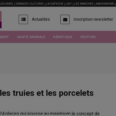
 LÉGUMES
GRANDES CULTURES
LA DEPECHE
LAIT
LES MARCHÉS
MACHINISME
USER
Actualités
Inscription newsletter
ACCOUNT
MENU
MENT
SANTÉ ANIMALE
GÉNÉTIQUE
GESTION
les truies et les porcelets
e 24 places qui pousse au maximum le concept de