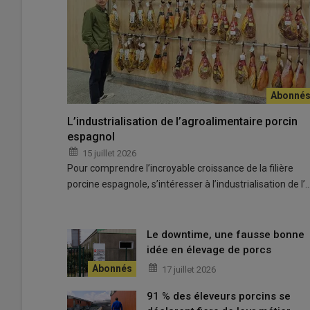
Le concept de parcs de maternité développé par Galvelpo
les porcelets.
© V Lebret
L’industrialisation de l’agroalimentaire porcin
espagnol
Éleveur à Hénanbihen dans les Côtes d’Armor, Vincent Le
15 juillet 2026
construction d’une salle de 24 places de maternité pour e
Pour comprendre l’incroyable croissance de la filière
porcelets.
porcine espagnole, s’intéresser à l’industrialisation de l’
Lire aussi
À Eurotier, les maternités en groupe 
Le downtime, une fausse bonne
idée en élevage de porcs
17 juillet 2026
Le cahier des charges soumis à Galvelpor était précis : «
socialisation des porcelets et par la mise en groupe des tr
91 % des éleveurs porcins se
animal quand tu construis un bâtiment, tu prends des ris