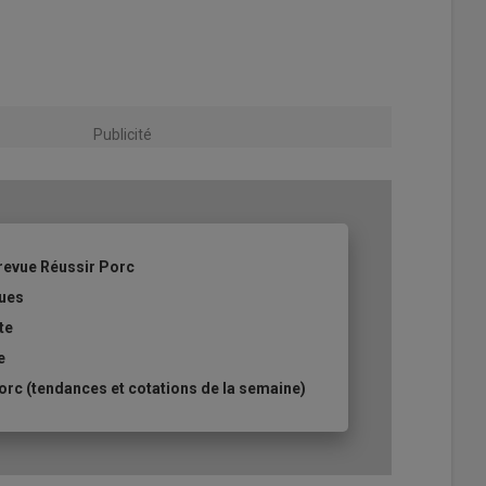
Publicité
revue Réussir Porc
ques
te
e
rc (tendances et cotations de la semaine)