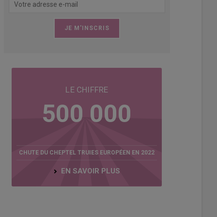
Lebret, SCEA La Chapelle : « Aujourd’hui, si tu ne penses pas au bien-êt
, tu prends des risques.»
lvet
LE CHIFFRE
500 000
CHUTE DU CHEPTEL TRUIES EUROPÉEN EN 2022
EN SAVOIR PLUS