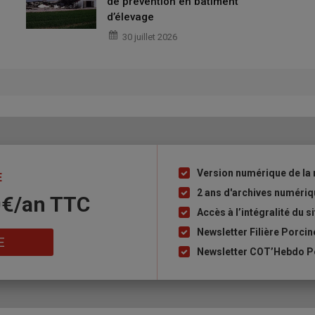
de prévention en bâtiment
as pour éviter les pertes par écrasement ou en cas de
d’élevage
t aussi mis l’accent sur deux points essentiels : le maintien de la
30 juillet 2026
l. La réponse de l’équipementier finistérien constitue un
édit en France.
rnité sont réparties dans six parcs de quatre places. Chaque
e aux cases bloquées classiques : deux bat-flancs fixes pour
limenter la truie à sec ou à la soupe, la possibilité d’installer
Version numérique de la 
 chauffage, e et des augettes situées de part et d’autre de
Liste
E
e grâce aux bat-flancs. À l’arrière de ces quatre cases, se situe
à
2 ans d'archives numéri
0€/an​ TTC
t leurs porcelets peuvent se déplacer et interagir avec leurs
puce
Accès à l’intégralité du si
2
ond à une surface de 7,5 m
, soit la même surface qu’une case
Newsletter Filière Porcin
ico-commercial Galvelpor. La case dans laquelle la truie peut
E
Newsletter COT’Hebdo Po
des cases mesure 3,4 mètres de large (la largeur de deux cases)
our les quatre truies et leurs porcelets.