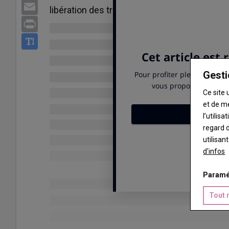
Email
libération des truies et des porcelets dans 
Print
Gesti
Ce site 
et de m
l’utilis
regard d
utilisan
d'infos
Paramé
Tout 