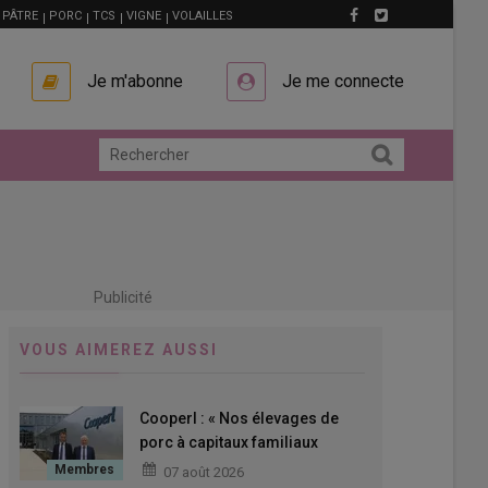
PÂTRE
PORC
TCS
VIGNE
VOLAILLES
Je m'abonne
Je me connecte
Publicité
VOUS AIMEREZ AUSSI
Cooperl : « Nos élevages de
porc à capitaux familiaux
doivent pouvoir s’agrandir »
07 août 2026