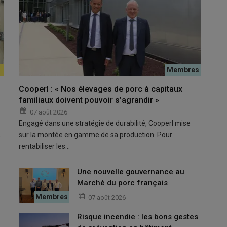
r permet à la fois de regrouper quatre truies et de socialiser
Vincent 
bâtiment
© D. Poi
Cooperl : « Nos élevages de porc à capitaux
familiaux doivent pouvoir s’agrandir »
bret, gérant de la SCEA La Chapelle, a profité de la
07 août 2026
xpérimenter le concept de libération à la fois des truies et des
Engagé dans une stratégie de durabilité, Cooperl mise
…
sur la montée en gamme de sa production. Pour
rentabiliser les…
de truies ont la cote
Une nouvelle gouvernance au
Marché du porc français
07 août 2026
De mon point de vue, le bien-être animal passe à la fois par la
uies allaitantes. Aujourd’hui, si tu ne penses pas au bien-être
Risque incendie : les bons gestes
ques. Mais je voulais aussi pouvoir bloquer temporairement la