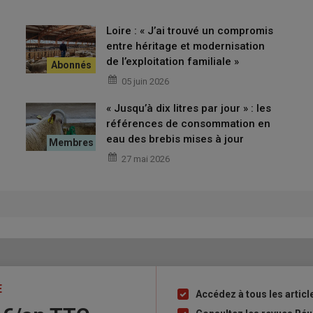
annique de
conservation des monuments
et sites d’intérêt
brebis et ses vaches.
Loire : « J’ai trouvé un compromis
entre héritage et modernisation
de l’exploitation familiale »
05 juin 2026
« Jusqu’à dix litres par jour » : les
références de consommation en
eau des brebis mises à jour
27 mai 2026
E
Accédez à tous les articl
Liste
à