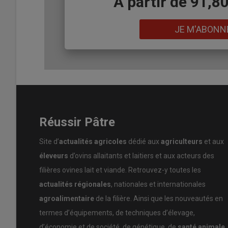
Body
A partir de 91,8
Lien
JE M'ABONN
Le site historique du Berrington Hall (Herefordshire, Angl
grandement entretenu par les brebis de William Cawley
Réussir Pâtre
Jusqu’en 2018, l’éleveur disposait des
bergeries
pour 
récupérer les bâtiments pour recréer les jardins du célè
Site d’
actualités agricoles
dédié aux
agriculteurs
et aux
système
.
éleveurs
d’ovins allaitants et laitiers et aux acteurs des
Il décide alors de vendre son troupeau de suffolks contr
filières ovines lait et viande. Retrouvez-y toutes les
«
Ce fut l’occasion pour nous de revoir notre système en
actualités régionales
, nationales et internationales
emprunter la voie du faible coût et élever les moutons selo
davantage parti de
l’herbe
».
agroalimentaire
de la filière. Ainsi que les nouveautés en
termes d’équipements, de techniques d’élevage,
d’économie et de société, de génétique, de
santé animale
,