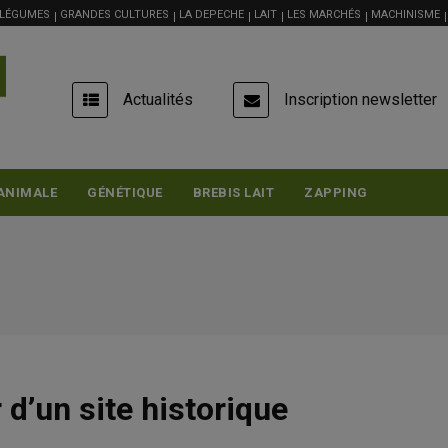
 LÉGUMES
GRANDES CULTURES
LA DEPECHE
LAIT
LES MARCHÉS
MACHINISME
USER
Actualités
Inscription newsletter
ACCOUNT
MENU
ANIMALE
GÉNÉTIQUE
BREBIS LAIT
ZAPPING
d’un site historique