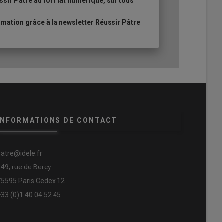
ssir Pâtre au format numérique, sur tous
ation grâce à la newsletter Réussir Pâtre
INFORMATIONS DE CONTACT
patre@idele.fr
149, rue de Bercy
75595 Paris Cedex 12
+33 (0)1 40 04 52 45