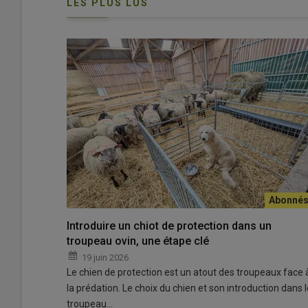
LES PLUS LUS
William Cawley (à gauche) et son berger Mark Hollis (à d
© W. Cawley
Lorsqu’on s’approche de la ferme de William Cawley, on
e
néoclassique
du XVIII
siècle.
L’éleveur
britannique
jardins du
Berrington Hall
, dans le Herefordshire, à la f
Introduire un chiot de protection dans un
troupeau ovin, une étape clé
19 juin 2026
Lire aussi :
« Face au Brexit, je mise davantag
Le chien de protection est un atout des troupeaux face 
la prédation. Le choix du chien et son introduction dans l
troupeau…