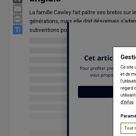
Email
La famille Cawley fait paître ses brebis sur l
Print
générations, mais elle doit désormais s’adap
subventions post-Brexit.
Gesti
Ce site 
et de m
l’utilis
regard d
utilisan
d'infos
Paramé
Tout 