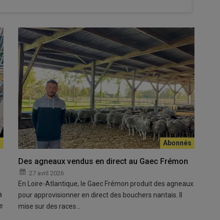
roite) assurent un suivi strict des performances du troupeau.
 ne distingue pas de bâtiment d’élevage mais un
manoir
élève 1 000 brebis, 350 agnelles et 250 génisses dans les
rontière du Pays de Galles.
Des agneaux vendus en direct au Gaec Frémon
27 avril 2026
En Loire-Atlantique, le Gaec Frémon produit des agneaux
e sur l’environnement pour ma troupe ovine »
à
pour approvisionner en direct des bouchers nantais. Il
e
mise sur des races…