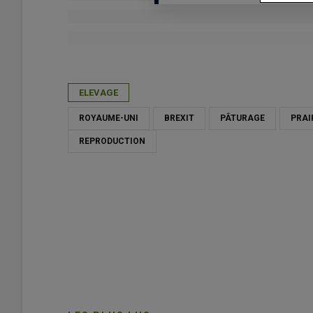
Publié le
jeu 20/03/2025 - 11:30
- Par
Gaëlle Béroud
ELEVAGE
ROYAUME-UNI
BREXIT
PÂTURAGE
PRAI
REPRODUCTION