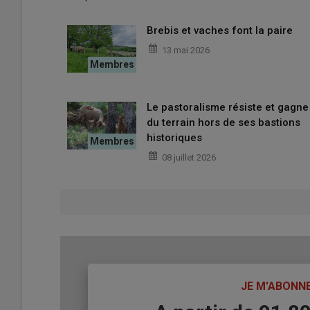
Le site appartient au
National Trust
, l’association brit
collectif, qui lui loue 240 hectares pour faire paître ses 
Brebis et vaches font la paire
13 mai 2026
Le pastoralisme résiste et gagne
du terrain hors de ses bastions
historiques
08 juillet 2026
TITRE
JE M'ABONN