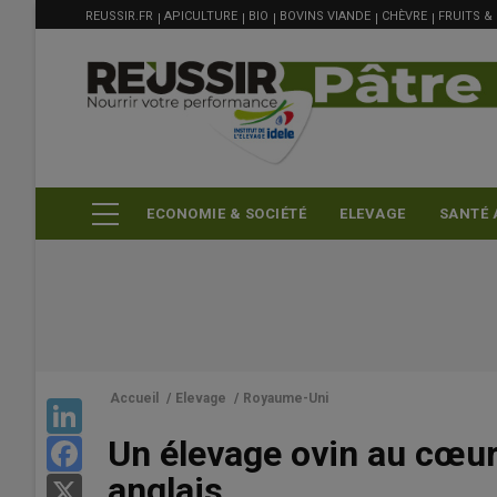
MENU
Aller
REUSSIR.FR
APICULTURE
BIO
BOVINS VIANDE
CHÈVRE
FRUITS &
FILIÈRE
au
contenu
principal
ECONOMIE & SOCIÉTÉ
ELEVAGE
SANTÉ 
Accueil
/
Elevage
/
Royaume-Uni
LinkedIn
Un élevage ovin au cœur 
Facebook
anglais
X