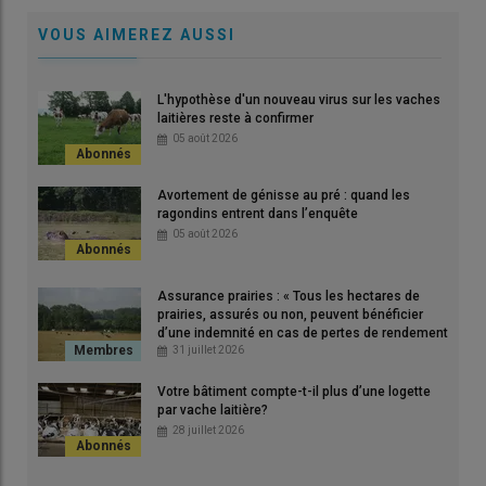
VOUS AIMEREZ AUSSI
L'hypothèse d'un nouveau virus sur les vaches
laitières reste à confirmer
05 août 2026
Avortement de génisse au pré : quand les
ragondins entrent dans l’enquête
05 août 2026
"C'est le moment de réserver des doses, afin de vacciner les
Assurance prairies : « Tous les hectares de
animaux à la fin de l’hiver, ou au début du printemps, afin qu’ils
prairies, assurés ou non, peuvent bénéficier
d’une indemnité en cas de pertes de rendement
soient bien protégés lors de la reprise vectorielle", explique
de plus de 30 % »
31 juillet 2026
Xavier Quentin, vétérinaire dans la Manche.
© X. Quentin
Votre bâtiment compte-t-il plus d’une logette
par vache laitière?
28 juillet 2026