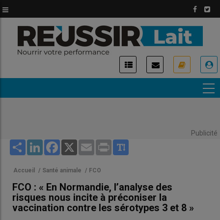
Aller
au
contenu
principal
USER
ACCOUNT
MENU
Publicité
Share
LinkedIn
Facebook
X
Email
Print
Accueil
/
Santé animale
/
FCO
FCO : « En Normandie, l’analyse des
risques nous incite à préconiser la
vaccination contre les sérotypes 3 et 8 »