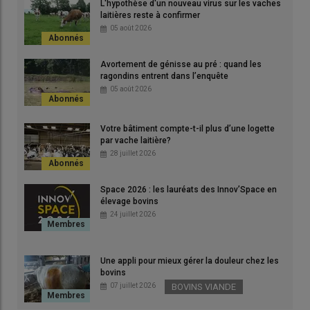
L'hypothèse d'un nouveau virus sur les vaches
laitières reste à confirmer
05 août 2026
Avortement de génisse au pré : quand les
ragondins entrent dans l’enquête
05 août 2026
Votre bâtiment compte-t-il plus d’une logette
par vache laitière?
28 juillet 2026
Le nez rouge et des écoulements sont l'une des
manifestations de la fièvre catarrhale ovine sérotype 3
Space 2026 : les lauréats des Innov’Space en
élevage bovins
constatées sur les vaches laitières.
24 juillet 2026
© C. Ryckebusch
« L’objectif de cette enquête est d’évaluer les premiers
impacts
Une appli pour mieux gérer la douleur chez les
cliniques
de l’arrivée de la
FCO-3
et de
FCO-8
France souche
bovins
07 juillet 2026
BOVINS VIANDE
2023 pour la saison 2024 »,
introduit
GDS France
sur la
plateforme d’
épidémiosurveillance en santé animale