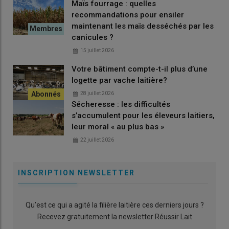
Maïs fourrage : quelles
Quarante-deux élevages bovins, répartis dans sept
recommandations pour ensiler
départements : Ardèche, Cantal, Doubs, Rhône, Savoie, Haute-
maintenant les maïs desséchés par les
Savoie, Pyrénées-Atlantiques. Les résultats sont les suivants :
canicules ?
• 24 % ont eu au moins un
veau
malade
15 juillet 2026
• 12 % ont eu au moins un
jeune bovin
(22 jours à 6 mois)
Votre bâtiment compte-t-il plus d’une
malade
logette par vache laitière?
• Un tiers on eu au moins une
génisse
de 6 à 24 mois malade
28 juillet 2026
Sécheresse : les difficultés
• 60 % ont eu au moins un
bovin de plus de 24 mois
malade
s’accumulent pour les éleveurs laitiers,
leur moral « au plus bas »
• Un peu plus d’un quart des élevages bovins enquêtés ont
perdu au moins une vache
22 juillet 2026
• La
mortalité
des bovins adultes au sein des élevages varie de
0 % à 29 %
INSCRIPTION NEWSLETTER
• Au moins 20 % des élevages ont observé entre 1 et 6
avortements
Qu’est ce qui a agité la filière laitière ces derniers jours ?
Recevez gratuitement la newsletter Réussir Lait