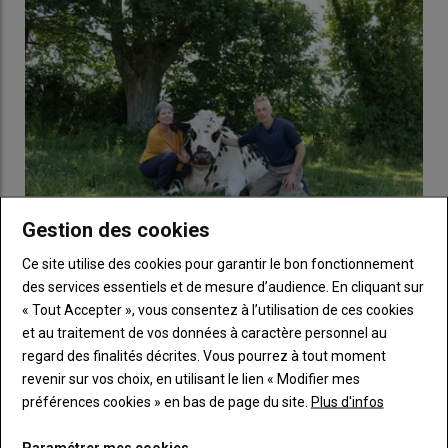
« La mortalité chez les bovins adultes semble limitée à l’échelle
collective mais certains élevages ont subi des mortalités non
négligeables »,
souligne GDS France. Qui ajoute :
« S’agissant
d’une enquête descriptive, l’ensemble des morts et
avortements
observés lors de cette enquête ne peuvent pas être tous
rattachés à la FCO sans étude complémentaire ».
Le rapport précise aussi que la
vaccination
partielle ou
totale du troupeau n’a pas été prise en compte.
Gestion des cookies
Élevage laitier bio : « Nous vivons à deux avec 200 000
Ce site utilise des cookies pour garantir le bon fonctionnement
FCO 3 : un peu moins de la moitié des
litres de lait bio », en Mayenne
des services essentiels et de mesure d’audience. En cliquant sur
élevages ont observé au moins un
18 juillet 2026
« Tout Accepter », vous consentez à l’utilisation de ces cookies
avortement
Mickaël et Élisabeth Lepage, éleveurs en Mayenne, vivent avec
et au traitement de vos données à caractère personnel au
à peine 200 000 litres de lait biologique vendus. Grâce à…
regard des finalités décrites. Vous pourrez à tout moment
L’enquête repose sur les témoignages de 168 élevages de huit
revenir sur vos choix, en utilisant le lien « Modifier mes
départements : Aisne, Eure, Nord, Oise, Pas- de-Calais, Seine-
préférences cookies » en bas de page du site.
Plus d'infos
Maritime, Deux-Sèvres, Somme. Les résultats d’impact
sanitaire sont les suivants :
Paramétrer mes cookies