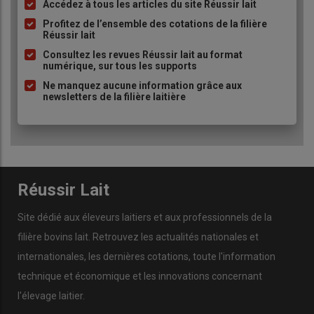
la FCO
»,
conclut le rapport.
Accédez à tous les articles du site Réussir lait
Liste
à
Profitez de l’ensemble des cotations de la filière
« Du fait de la date de l’enquête
(octobre et novembre 2024,
Réussir lait
puce
ndlr),
des variations de la
situation
sanitaire
vis-à-vis de la
FCO
Consultez les revues Réussir lait au format
selon les départements, des différences de typologie et structure
numérique, sur tous les supports
d’élevage selon les départements et des modalités de diffusion
Ne manquez aucune information grâce aux
de la maladie (liée en partie à la densité et à l’activité de vecteurs
newsletters de la filière laitière
culicoïdes) et d’autres paramètres, il n’est pas possible
d’extrapoler ces résultats à l’ensemble des départements ni aux
autres départements »,
prévient GDS France.
Lire aussi
« Avec la FCO, nous avons une épée de
Réussir Lait
Damoclès au-dessus de la tête »
Site dédié aux éleveurs laitiers et aux professionnels de la
filière bovins lait. Retrouvez les actualités nationales et
internationales, les dernières cotations, toute l'information
technique et économique et les innovations concernant
l'élevage laitier.