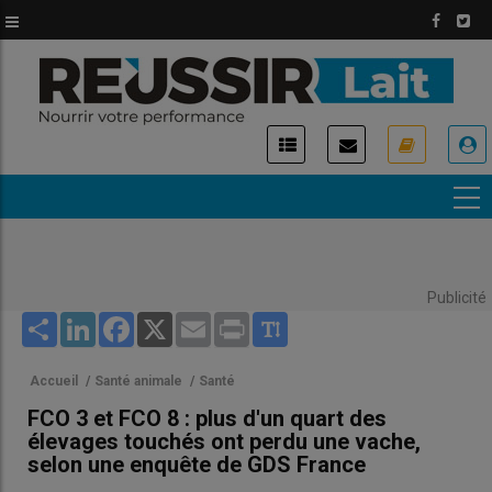
Aller
au
contenu
principal
USER
ACCOUNT
MENU
Publicité
Share
LinkedIn
Facebook
X
Email
Print
Accueil
/
Santé animale
/
Santé
FCO 3 et FCO 8 : plus d'un quart des
élevages touchés ont perdu une vache,
selon une enquête de GDS France