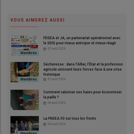
présidents de la MFR de Marcolès et divers partenaires.
© Renaud Saint-André
VOUS AIMEREZ AUSSI
Former des professionnels, accompagner des
jeunes
parfois
éloignés du modèle scolaire classique, renouveler les
FDSEA et JA, un partenariat opérationnel avec
générations agricoles et contribuer à la vitalité des territoires
le SDIS pour mieux anticiper et mieux réagir
ruraux. Réunis lors d’une table ronde organisée à l’occasion de
07 août 2026
l’assemblée générale de la Fédération régionale des
MFR Loire
Auvergne
, responsables agricoles, élus et anciens élèves ont
Sécheresse : dans l'Allier, l'État et la profession
souligné le rôle joué par les
Maisons familiales rurales
, et
agricole unissent leurs forces face à une crise
historique
particulièrement par celle de Marcolès, très axée sur le monde
07 août 2026
agricole.
Une nouvelle concurrence pour la
Comment valoriser ses haies pour économiser
la paille ?
formation en alternance dans le
06 août 2026
Cantal
La FNSEA 03 sur tous les fronts
Pour le vice-président de la
Chambre d’agriculture du
Cantal
,
06 août 2026
Joël Piganiol, l’enjeu est démographique.