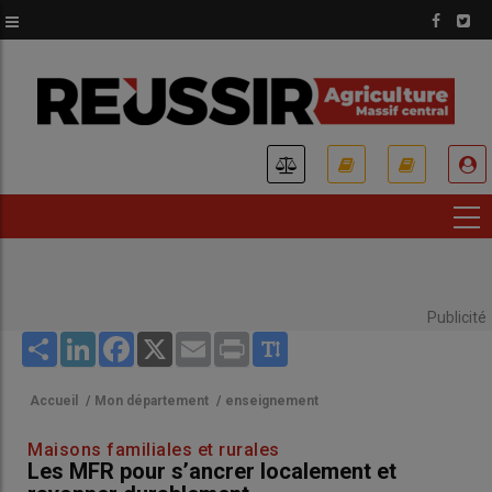
Aller
au
contenu
principal
USER
ACCOUNT
MENU
Publicité
Share
LinkedIn
Facebook
X
Email
Print
Accueil
/
Mon département
/
enseignement
Maisons familiales et rurales
Les MFR pour s’ancrer localement et