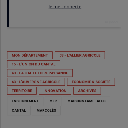
Publié le
ven 19/06/2026 - 05:50
- Par
Renaud SAINT-ANDRÉ
MON DÉPARTEMENT
03 - L'ALLIER AGRICOLE
15 - L'UNION DU CANTAL
43 - LA HAUTE LOIRE PAYSANNE
63 - L'AUVERGNE AGRICOLE
ÉCONOMIE & SOCIÉTÉ
TERRITOIRE
INNOVATION
ARCHIVES
ENSEIGNEMENT
MFR
MAISONS FAMILIALES
CANTAL
MARCOLÈS
La table ronde, animée par le directeur de la fédération Loire-
Auvergne, a réuni les témoignages d’anciens élèves ou anciens