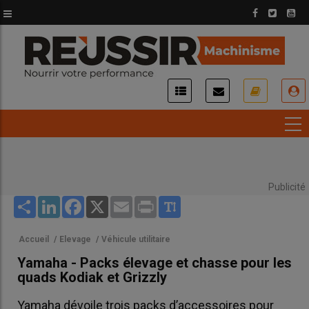
Aller
au
contenu
principal
USER
ACCOUNT
MENU
Publicité
Share
LinkedIn
Facebook
X
Email
Print
Accueil
/
Elevage
/
Véhicule utilitaire
Yamaha - Packs élevage et chasse pour les
quads Kodiak et Grizzly
Yamaha dévoile trois packs d’accessoires pour