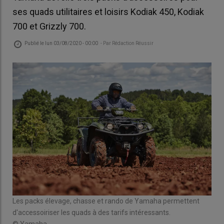
ses quads utilitaires et loisirs Kodiak 450, Kodiak
700 et Grizzly 700.
Publié le
lun 03/08/2020 - 00:00
- Par
Rédaction Réussir
Les
util
© 
Les packs élevage, chasse et rando de Yamaha permettent
d'accessoiriser les quads à des tarifs intéressants.
© Yamaha