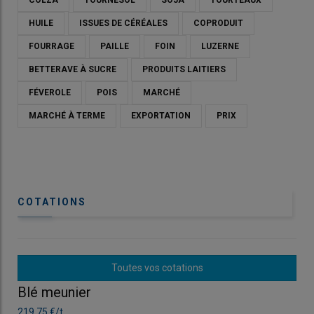
COLZA
TOURNESOL
SOJA
TOURTEAUX
HUILE
ISSUES DE CÉRÉALES
COPRODUIT
FOURRAGE
PAILLE
FOIN
LUZERNE
BETTERAVE À SUCRE
PRODUITS LAITIERS
FÉVEROLE
POIS
MARCHÉ
MARCHÉ À TERME
EXPORTATION
PRIX
COTATIONS
© REUSSIR SA
Toutes vos cotations
Blé meunier
Bl
Les cours du
colza
sur
Euronext
n’ont guère évolué entre le 19
et le 26 novembre, se stabilisant sur l’échéance février 2025 et
219.75 €/t
219