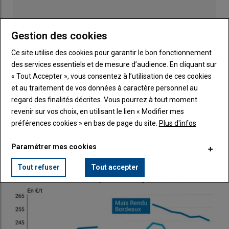
origine états-unienne. Au
Brésil
, les semis sont en retard par
rapport à l’an dernier.
Dans l'Union européenne, le marché a noté le report d'un an de
Gestion des cookies
l'application du règlement sur la déforestation dans l'UE
Ce site utilise des cookies pour garantir le bon fonctionnement
(
RDUE
).
des services essentiels et de mesure d’audience. En cliquant sur
En
lin
, le lin jaune en France est en pénurie et les prix
« Tout Accepter », vous consentez à l’utilisation de ces cookies
conventionnels atteignent le niveau de ceux du lin bio.
et au traitement de vos données à caractère personnel au
Karine Floquet
regard des finalités décrites. Vous pourrez à tout moment
revenir sur vos choix, en utilisant le lien « Modifier mes
Publicité
préférences cookies » en bas de page du site.
Plus d'infos
Paramétrer mes cookies
LES PLUS LUS
Protéagineux
Tout refuser
Tout accepter
Marché en manque d'offre
Les prix du pois (jaune et fourrager) ont peu évolué cette
semaine, entre le 19 et le 26 novembre, sur un marché
étale en manque d'offre. Le pois fourrager en départ
Marne et départ Côte d'Or est nominalement coté à 240