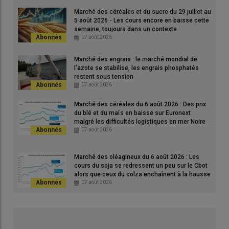
Oil Markets. On enregistre de plus un retard des expéditions sur
Marché des céréales et du sucre du 29 juillet au
la campagne actuelle en départ Ukraine, dont la qualité de la
5 août 2026 - Les cours encore en baisse cette
graine en récolte 2025 laisserait à désirer.
semaine, toujours dans un contexte
géopolitique très incertain.
07 août 2026
Pour tout savoir sur l'actualité des professionnels
Marché des engrais : le marché mondial de
l’azote se stabilise, les engrais phosphatés
de la filière des grains,
cliquez ici
restent sous tension
07 août 2026
Marché des céréales du 6 août 2026 : Des prix
Les cours du
soja
sur le
CBOT
ont quelque peu perdu du
du blé et du maïs en baisse sur Euronext
terrain, se repliant d’une mercuriale sur l’autre de 5 cts$ le
malgré les difficultés logistiques en mer Noire
boisseau sur l’échéance janvier. Le secrétaire au Trésor états-
07 août 2026
unien a rassuré les marchés en affirmant que la
Chine
respecte le calendrier de ses achats de soja dans le cadre de
Marché des oléagineux du 6 août 2026 : Les
l’
accord commercial
signé en octobre pour un volume total de
cours du soja se redressent un peu sur le Cbot
alors que ceux du colza enchaînent à la hausse
87,5 Mt sur trois ans. En parallèle, deux cargos sont en
sur Euronext
07 août 2026
préparation cette semaine pour les premières livraisons de
soja à destination de l’empire du Milieu. Pékin et Washington
devraient par ailleurs signer un nouvel accord concernant le
calendrier des prochains engagements d’achat chinois en