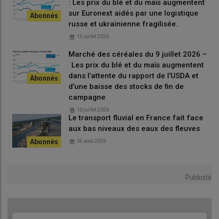
: Les prix du blé et du maïs augmentent
Huiles
sur Euronext aidés par une logistique
Marché calme
russe et ukrainienne fragilisée.
15 juillet 2026
Les prix des huiles de colza et de tournesol
Marché des céréales du 9 juillet 2026 –
métropolitaines ont tendance à reculer entre le 19 et le
Les prix du blé et du maïs augmentent
26 novembre.
dans l’attente du rapport de l’USDA et
En termes d'activité, le marché est calme.
d’une baisse des stocks de fin de
campagne
Issues de meunerie
10 juillet 2026
Cours franciliens sans changement
Le transport fluvial en France fait face
aux bas niveaux des eaux des fleuves
Les prix des issues de meunerie en Île-de-France n’ont
05 août 2026
pas évolué entre le 18 et le 25 novembre 2025. Les
marchés européens limitrophes sont de nouveau
acheteurs. Les fabricants d’aliments pour animaux
Publicité
français reformulent en faveur des issues de meunerie,
dont les prix sont devenus plus attractifs que ceux des
céréales. Le son fin farine a ainsi perdu 10 €/t sur les huit
dernières semaines. Par ailleurs, la logistique est plus