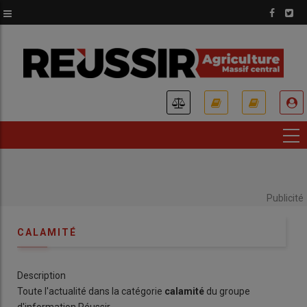
Aller
au
contenu
principal
USER
ACCOUNT
MENU
Publicité
CALAMITÉ
Description
Toute l'actualité dans la catégorie
calamité
du groupe