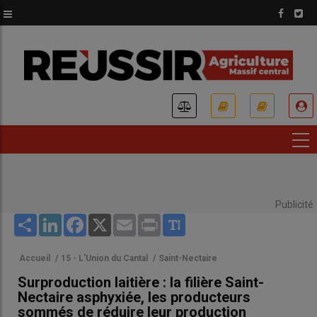
Aller
au
contenu
principal
USER
ACCOUNT
MENU
Publicité
Share
LinkedIn
Facebook
X
Email
Print
Accueil
/
15 - L'Union du Cantal
/
Saint-Nectaire
Surproduction laitière : la filière Saint-
Nectaire asphyxiée, les producteurs
sommés de réduire leur production