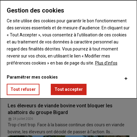
La situation s'est poursuivie cet
hiver
avec des
fourrages
là
Gestion des cookies
encore de très bonne qualité. Le mois de
janvier
affiche déjà
+5,3 %
de
production
par rapport à
janvier 2025
. Une
Ce site utilise des cookies pour garantir le bon fonctionnement
augmentation importante mais qui reste moindre par rapport à
des services essentiels et de mesure d’audience. En cliquant sur
décembre
où la
surproduction
atteignait
+17 %
.
« Un certain
« Tout Accepter », vous consentez à l’utilisation de ces cookies
nombre de producteurs ont joué le jeu de réduire leur
et au traitement de vos données à caractère personnel au
transformation »
souligne
Sébastien Ramade
, mais les
regard des finalités décrites. Vous pourrez à tout moment
efforts n’ont malheureusement pas suffi.
revenir sur vos choix, en utilisant le lien « Modifier mes
préférences cookies » en bas de page du site.
Plus d'infos
À lire aussi :
Saint Nectaire : -1,5% de ventes en
Paramétrer mes cookies
2023
Tout refuser
Tout accepter
AOP Saint-Nectaire : baisser la
Les éleveurs de viande bovine vont bloquer les
production
ou subir les
abattoirs du groupe Bigard
conséquences
24 juillet 2026
Trop c'est trop. Face à la baisse continue des cours en viande
Face à l’
urgence
, les acteurs de la
filière
tentent de s’organiser.
bovine, les éleveurs ont décidé de passer à l'action. Ils…