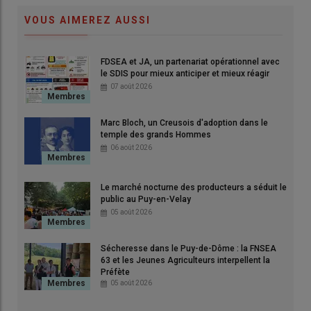
© Mélodie Comte
VOUS AIMEREZ AUSSI
La situation est
critique
. Depuis
septembre 2025
, la
filière du
Saint-Nectaire
croule sous les
stocks
, avec une
FDSEA et JA, un partenariat opérationnel avec
surproduction
estimée entre
+15 %
et
+20 %
par mois. Le
le SDIS pour mieux anticiper et mieux réagir
maintien des
ventes
ne permet malheureusement pas de
07 août 2026
suivre le rythme effréné de la
production
. Les
fromages
s’accumulent dans des
caves
déjà saturées menaçant de
Marc Bloch, un Creusois d'adoption dans le
temple des grands Hommes
dégrader la
qualité
.
06 août 2026
Nous n'avons jamais connu une
Le marché nocturne des producteurs a séduit le
crise d’une telle ampleur depuis 16
public au Puy-en-Velay
05 août 2026
ans »
, alerte
Sébastien Ramade
,
président
de l’
Interprofession
Sécheresse dans le Puy-de-Dôme : la FNSEA
Saint-Nectaire (ISN)
.
63 et les Jeunes Agriculteurs interpellent la
Préfète
05 août 2026