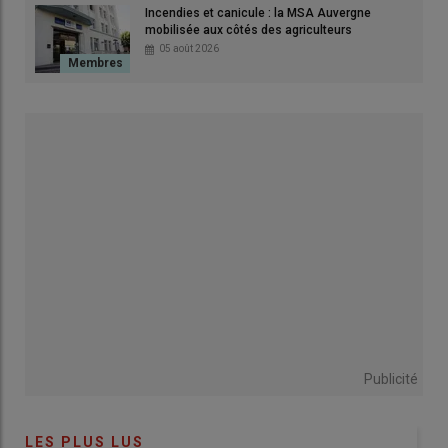
Surproduction laitière
: un
automne
Incendies et canicule : la MSA Auvergne
trop généreux, des
caves
au bord de
mobilisée aux côtés des agriculteurs
05 août 2026
la rupture
La
surproduction
trouve son origine dans un
automne 2025
exceptionnellement clément.
« L’herbe était de très bonne
qualité, les fourrages excellents »
, explique le
producteur
de
Murat-le-Quaire
. Les
vaches
ont donc produit plus de
lait
obligeant les
producteurs
et
industriels
à transformer
davantage.
On estime produire 15 % de
fromages de plus qu’en 2025, soit
l’équivalent d’une journée entière
de transformation fromagère en
Publicité
trop. »
LES PLUS LUS