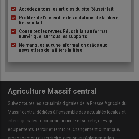
qualité
avec des
fromages
qui traînent en
cave
.
Accédez à tous les articles du site Réussir lait
Liste
à
Profitez de l’ensemble des cotations de la filière
On ne peut rien en faire des vieux
Réussir lait
puce
fromages. Ce n’est pas un
Consultez les revues Réussir lait au format
numérique, sur tous les supports
problème sanitaire mais de goût :
Ne manquez aucune information grâce aux
ils ne sont plus bons. »
newsletters de la filière laitière
Des
affineurs
auraient déjà eu recours à des
destructions
,
apprend-on de
Sébastien Ramade
. Une baisse de
qualité
entraînerait inévitablement une
baisse de la valeur au kilo
qui
Agriculture Massif central
mettrait
« plusieurs années à remonter »
.
Suivez toutes les actualités digitales de la Presse Agricole du
« Il faut intervenir maintenant »
martèle le
président de l'ISN
qui estime qu’un retour à la normale est possible dès le mois de
Massif central dédiées à l'ensemble des actualités locales et
juin
, à condition que
« tout le monde fasse un effort »
.
interrégionales : économie agricole et société, élevage,
Un
plan de régulation de l'offre
entre
équipements, terroir et territoire, changement climatique,
les mains des
producteurs de Saint-
aménagement du territoire, gestion et réglementation,