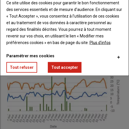
Ce site utilise des cookies pour garantir le bon fonctionnement
des services essentiels et de mesure d’audience. En cliquant sur
« Tout Accepter », vous consentez à l’utilisation de ces cookies
Adapter les matériels de fauche au type de couvert
et au traitement de vos données à caractère personnel au
prairial
regard des finalités décrites. Vous pourrez à tout moment
17 mars 2021
Depuis plusieurs années, Arvalis conduit des expérimentations
revenir sur vos choix, en utilisant le lien « Modifier mes
sur la récolte de l’herbe. Si la période de…
préférences cookies » en bas de page du site.
Plus d'infos
Paramétrer mes cookies
Tout refuser
Tout accepter