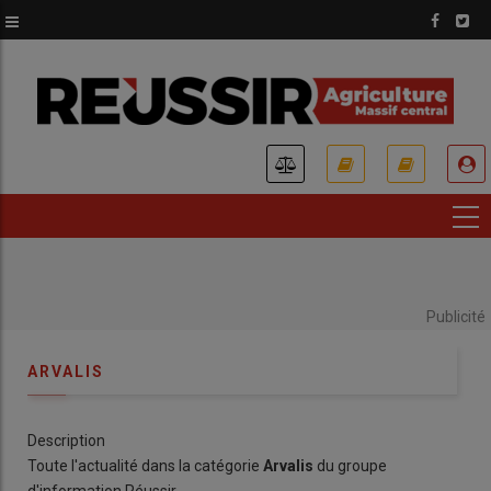
Aller
au
contenu
principal
USER
ACCOUNT
MENU
Publicité
ARVALIS
Description
Toute l'actualité dans la catégorie
Arvalis
du groupe