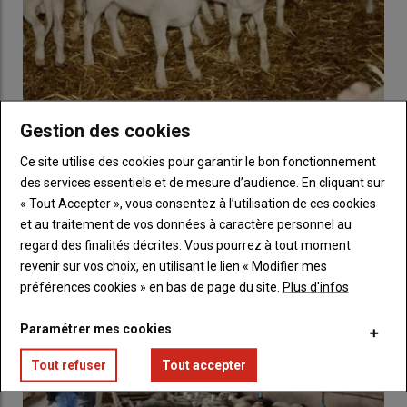
Gestion des cookies
À 10 ans, l’Agneau Laiton Label Rouge est une filière
Ce site utilise des cookies pour garantir le bon fonctionnement
bien dans l’air du temps
des services essentiels et de mesure d’audience. En cliquant sur
28 novembre 2018
L’APIV Auvergne et les Ets Greffeuille Aveyron ont fêté le 23
« Tout Accepter », vous consentez à l’utilisation de ces cookies
novembre à Lamothe (Haute-Loire) les 10 ans de…
et au traitement de vos données à caractère personnel au
regard des finalités décrites. Vous pourrez à tout moment
revenir sur vos choix, en utilisant le lien « Modifier mes
préférences cookies » en bas de page du site.
Plus d'infos
Paramétrer mes cookies
Tout refuser
Tout accepter