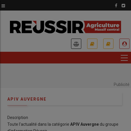
Aller
au
contenu
principal
USER
ACCOUNT
MENU
Publicité
APIV AUVERGNE
Description
Toute l'actualité dans la catégorie
APIV Auvergne
du groupe