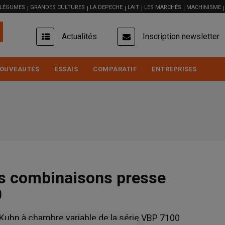
 LÉGUMES
GRANDES CULTURES
LA DEPECHE
LAIT
LES MARCHÉS
MACHINISME
USER
Actualités
Inscription newsletter
ACCOUNT
MENU
OUVEAUTÉS
ESSAIS
COMPARATIF
ENTREPRISES
es combinaisons presse
0
hn à chambre variable de la série VBP 7100