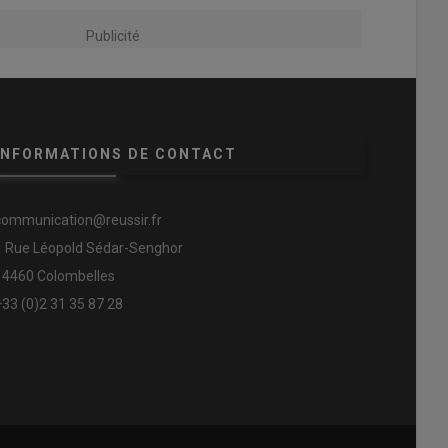
Publicité
INFORMATIONS DE CONTACT
communication@reussir.fr
1 Rue Léopold Sédar-Senghor
14460 Colombelles
+33 (0)2 31 35 87 28