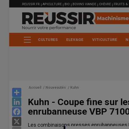
MENU
Aller
REUSSIR.FR
APICULTURE
BIO
BOVINS VIANDE
CHÈVRE
FRUITS &
FILIÈRE
au
contenu
principal
CULTURES
ELEVAGE
VITICULTURE
N
Accueil
/
Nouveautés
/
Kuhn
Share
Kuhn - Coupe fine sur l
LinkedIn
enrubanneuse VBP 710
Facebook
X
Les combinaisons presses enrubanneuses Ku