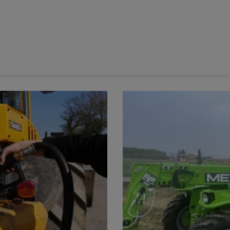
t VBP 7160 Intelliwrap accèdent désormais à trois variantes
enrubanneuses
à
chambre variable
le système de coupe
uelle
. Ce dispositif procure des brins d’une longueur théorique
r des
balles rondes de plus forte densité
et d’en améliorer la
 33 s’accompagne d’une fonctionnalité assurant, par mouvement
bre de balles donné. Autre caractéristique, le montage des
e la
presse enrubanneuse
facilite les opérations de
isponible sur les modèles
VBP 7160
et
VBP 7190
,
diamètre maximal de 160 et 185 cm. Il vient en complément
 brins d’une longueur théorique de 70 et 45 mm.