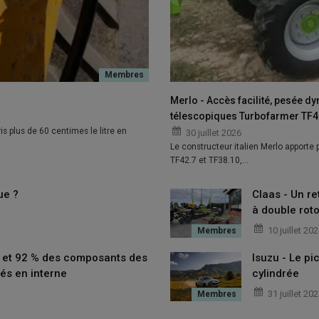
à chambre fixe plus robuste
Merlo - Accès facilité, pesée d
télescopiques Turbofarmer TF42
is plus de 60 centimes le litre en
30 juillet 2026
Le constructeur italien Merlo apporte
TF42.7 et TF38.10,…
ue ?
Claas - Un re
à double roto
10 juillet 20
t et 92 % des composants des
Isuzu - Le p
és en interne
cylindrée
31 juillet 20