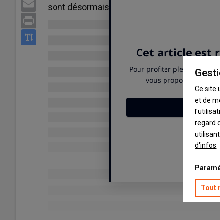
Email
sont désormais éligibles au montage d’un s
Print
Gesti
Ce site 
et de m
l’utilis
regard d
utilisan
d'infos
Paramé
Tout 