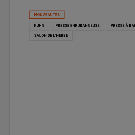
Publié le
ven 15/05/2026 - 06:00
- Par
David Laisney
NOUVEAUTÉS
KUHN
PRESSE ENRUBANNEUSE
PRESSE À BA
SALON DE L'HERBE