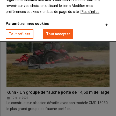
18 000 hectares située à deux pas de la…
revenir sur vos choix, en utilisant le lien « Modifier mes
préférences cookies » en bas de page du site.
Plus d'infos
Paramétrer mes cookies
Tout refuser
Tout accepter
Kuhn - Un groupe de fauche porté de 14,50 m de large
10 juillet 2025
Le constructeur alsacien dévoile, avec son modèle GMD 15030,
le plus grand groupe de fauche porté du…