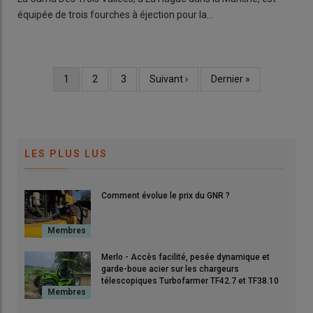
équipée de trois fourches à éjection pour la…
Page
1
Page
2
Page
3
Page
Suivant ›
Dernière
Dernier »
Pagination
courante
suivante
page
LES PLUS LUS
Comment évolue le prix du GNR ?
Merlo - Accès facilité, pesée dynamique et
garde-boue acier sur les chargeurs
télescopiques Turbofarmer TF42.7 et TF38.10