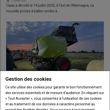
17 juillet 2025
Claas a dévoilé le 14 juillet 2025, à l’est de l’Allemagne, sa
nouvelle presse à balles rondes à…
Gestion des cookies
Ce site utilise des cookies pour garantir le bon fonctionnement
des services essentiels et de mesure d’audience. En cliquant sur
Claas - La presse à balles rondes à chambre variable
« Tout Accepter », vous consentez à l’utilisation de ces cookies
Cerex vise la haute densité
et au traitement de vos données à caractère personnel au
15 juillet 2025
Claas dévoile ce jour à l’est de l’Allemagne, dans une ferme de
regard des finalités décrites. Vous pourrez à tout moment