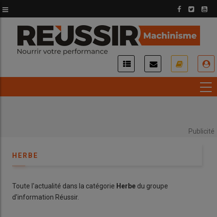
Aller
au
contenu
principal
USER
ACCOUNT
MENU
Publicité
HERBE
Toute l'actualité dans la catégorie
Herbe
du groupe
d'information Réussir.