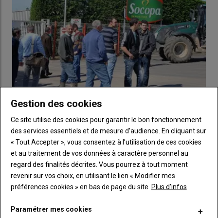
A lire aussi :
Un parcours atypique au service
d’une installation ambitieuse et réfléchie
Un stage de parrainage déterminant
Avant de prendre les
rênes de l’exploitation
,
Mathys
a
effectué un
stage de parrainage de 9 mois
.
Gestion des cookies
Les éleveurs de viande bovine vont bloquer les
C’est quelque chose que je
Ce site utilise des cookies pour garantir le bon fonctionnement
abattoirs du groupe Bigard
conseille vraiment à des personnes
des services essentiels et de mesure d’audience. En cliquant sur
24 juillet 2026
qui s’installent en hors cadre
« Tout Accepter », vous consentez à l’utilisation de ces cookies
Trop c'est trop. Face à la baisse continue des cours en viande
et au traitement de vos données à caractère personnel au
bovine, les éleveurs ont décidé de passer à l'action. Ils…
familial »
, déclare-t-il.
regard des finalités décrites. Vous pourrez à tout moment
revenir sur vos choix, en utilisant le lien « Modifier mes
préférences cookies » en bas de page du site.
Plus d'infos
Ce
stage
a été
décisif
pour lui : il a pu comprendre les
démarches administratives
et bénéficier de
l’expérience
de
Paramétrer mes cookies
son
prédécesseur
.
« Monsieur Valade a partagé ses