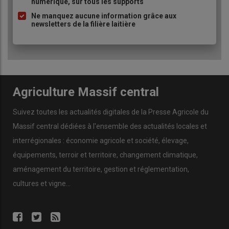
connaissances et son savoir-faire
numérique, sur tous les supports
sans réticence, et les prix étaient
Ne manquez aucune information grâce aux
newsletters de la filière laitière
justes »
, souligne-t-il.
Cette
approche
a permis une
Agriculture Massif central
transition en douceur
,
garantissant la
viabilité de son
Suivez toutes les actualités digitales de la Presse Agricole du
projet
.
Massif central dédiées à l'ensemble des actualités locales et
interrégionales : économie agricole et société, élevage,
équipements, terroir et territoire, changement climatique,
aménagement du territoire, gestion et réglementation,
Vers de nouvelles perspectives
cultures et vigne...
Avec des
ambitions de développement
,
Mathys
aspire à
renforcer son cheptel
et à
améliorer son autonomie
alimentaire
.