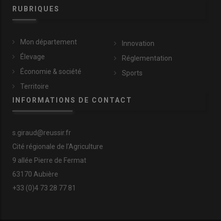
RUBRIQUES
Par le biais des
Jeunes
Agriculteurs
, cela lui a permis de
Mon département
Innovation
faire de
nouvelles
Élevage
Réglementation
connaissances
,
bénéfiques
aux
Économie & société
Sports
développements de son
Territoire
exploitation
. Il s’
engage
à
INFORMATIONS DE CONTACT
encourager les échanges
et la
transmission des savoirs
entre
s.giraud@reussir.fr
générations
.
Cité régionale de l’Agriculture
9 allée Pierre de Fermat
63170 Aubière
C’est le rôle de tous les cédants
+33 (0)4 73 28 77 81
d’accompagner ceux qui viendront
après eux »
, conclut-il.