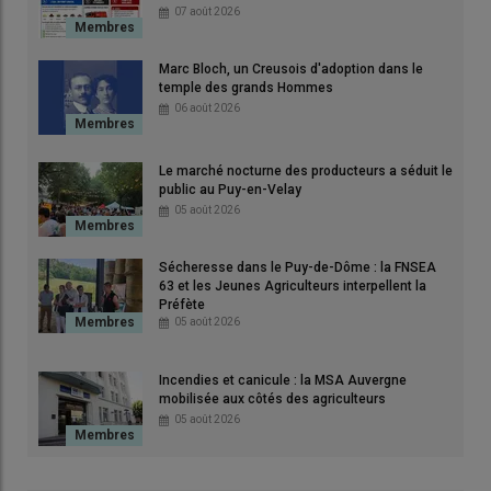
07 août 2026
Marc Bloch, un Creusois d'adoption dans le
temple des grands Hommes
06 août 2026
© DR
Le marché nocturne des producteurs a séduit le
public au Puy-en-Velay
Issu d’une
lignée d’agriculteurs
des deux côtés de sa
famille
,
05 août 2026
Mathys
a toujours aspiré à créer sa
propre entreprise
.
« Pour
moi, c’était une évidence de me lancer dans ce métier, mais
Sécheresse dans le Puy-de-Dôme : la FNSEA
avec une autonomie totale »
, confie-t-il.
63 et les Jeunes Agriculteurs interpellent la
Préfète
05 août 2026
À la recherche de l’exploitation idéale
Incendies et canicule : la MSA Auvergne
mobilisée aux côtés des agriculteurs
Après
l’obtention de son baccalauréat
, il a travaillé sur
05 août 2026
l’exploitation familiale
tout en scrutant les
opportunités
d’installation
. Si les
opportunités
étaient rares dans son
Cantal natal
, c’est en
Corrèze
, à
Liginiac
, au
lieu-dit de