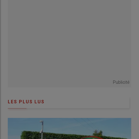
Marèges
, que
Mathys
a trouvé
l’exploitation
qui lui a permis
de concrétiser son
projet d’installation
.
Grâce à la
Chambre d’agriculture
, il a pu entrer en contact
avec
Monsieur Valade
, un
exploitant en reconversion
(qui est
devenu
banquier
).
Cette rencontre a changé ma vie »
,
avoue-t-il.
Publicité
L’exploitation
de
Monsieur Valade
se composait de
60
vaches Salers
, d’une
surface agricole utile de 140 hectares
,
LES PLUS LUS
et d’un mélange de
matériels rachetés
et de
terres et
bâtiments loués
. Une
opportunité prometteuse
pour un
jeune
agriculteur
en quête d’
indépendance
.