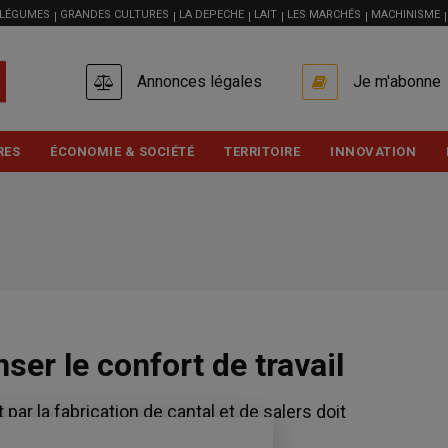
 LÉGUMES
GRANDES CULTURES
LA DEPECHE
LAIT
LES MARCHÉS
MACHINISME
USER
Annonces légales
Je m'abonne
ACCOUNT
MENU
RES
ÉCONOMIE & SOCIÉTÉ
TERRITOIRE
INNOVATION
ser le confort de travail
 par la fabrication de cantal et de salers doit