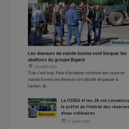
Anthony Loubeyre et son père Patrick dans le magasin d
© b.parret
Valoriser son installation
Les éleveurs de viande bovine vont bloquer les
En 2013,
Anthony Loubeyre
rejoignait ses parents Patri
abattoirs du groupe Bigard
de tendre vers l’agrandissement, pas forcément très si
24 juillet 2026
Puy Mary, son choix d’installation fut de valoriser le lai
Trop c'est trop. Face à la baisse continue des cours en
vaches de races
prim’holstein
et
montbéliarde
, avec 
viande bovine, les éleveurs ont décidé de passer à
allaitantes en race pure. Après plusieurs stages pour a
l'action. Ils…
fabrication fromagère, Anthony s’est découvert une vra
La FDSEA et les JA ont convainc
Ne pas se lancer sur un coup de
le préfet de l’intérêt des réserve
d’eau collinaires
21 juillet 2026
“Il faut être convaincu au moment de lancer son proje