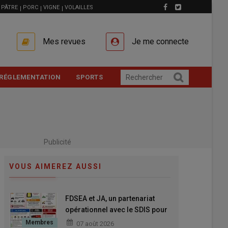
PÂTRE
PORC
VIGNE
VOLAILLES
Mes revues
Je me connecte
RÉGLEMENTATION
SPORTS
Publicité
VOUS AIMEREZ AUSSI
FDSEA et JA, un partenariat
opérationnel avec le SDIS pour
mieux anticiper et mieux réagir
07 août 2026