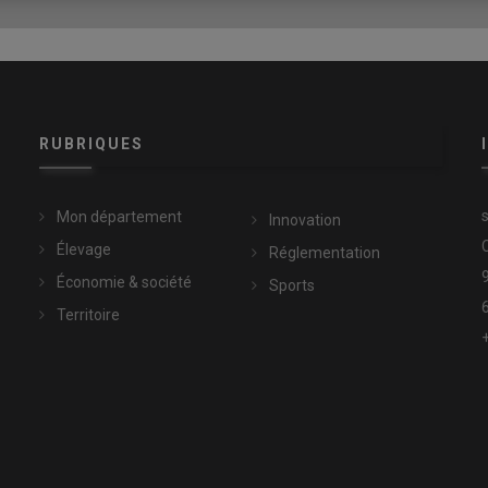
lace pour la manutention, notamment celle de la gerle en bois,
faut pas négliger le confort car la fabrication représente un
 à porter. L’important aussi, avec le conseiller technique, est
truction et donc de bien se documenter.
envisager un magasin, un accueil clients, une chambre
 pour éviter d’aller à l’échec. Pour moi, un tel outil sur mon
RUBRIQUES
age de notre agriculture composée de fermes à taille humaine, de
nd ils reviennent parce qu’ils apprécient notre produit, c’est
Mon département
Innovation
Élevage
Réglementation
Économie & société
Sports
Territoire