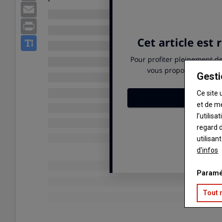
Email
Print
Gesti
Ce site 
et de m
l’utilis
regard d
utilisan
d'infos
Paramé
Tout 
Publié le
sam 13/06/2026 - 21:01
- Par
Benoît PARRET