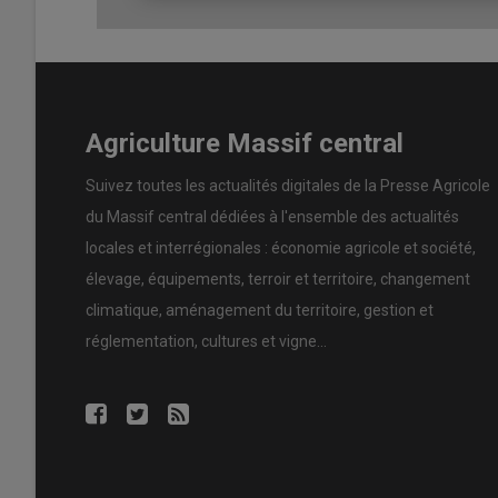
durant des heures. C’est important aussi d’avoir de la p
et en même temps d’avoir tout à portée de la main. Il ne 
nombre important d’heures dans l’humidité et des charges
de réaliser tout ce qui est mise aux normes dès la cons
Dernier point : il faut aussi se garder de la place pour 
froide… Une fromagerie est un projet qu’il faut bien mûrir
Agriculture Massif central
exploitation c’est : la valorisation de mon produit, l’im
nos fromages AOP. J’aime le contact avec les clients. Qua
Suivez toutes les actualités digitales de la Presse Agricole
une véritable satisfaction.”
du Massif central dédiées à l'ensemble des actualités
locales et interrégionales : économie agricole et société,
élevage, équipements, terroir et territoire, changement
climatique, aménagement du territoire, gestion et
réglementation, cultures et vigne...