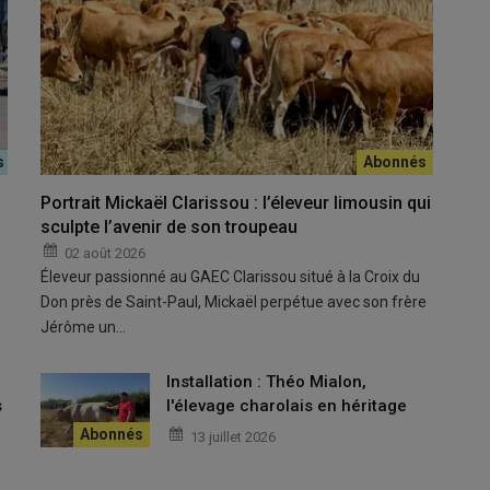
e la fromagerie.
Portrait Mickaël Clarissou : l’éleveur limousin qui
ck et Mireille comme associé sur la ferme familiale. Plutôt que
sculpte l’avenir de son troupeau
mple dans la haute vallée de
Cheylade
sur les contreforts du
02 août 2026
t. L’exploitation de la famille Loubeyre compte actuellement 50
Éleveur passionné au GAEC Clarissou situé à la Croix du
une production lait par vache dans la moyenne, et 25
salers
Don près de Saint-Paul, Mickaël perpétue avec son frère
pprofondir ses connaissances et les techniques pour la
Jérôme un…
ie passion pour le fromage.
u
Installation : Théo Mialon,
 tête
s
l'élevage charolais en héritage
13 juillet 2026
t car cela demande un gros investissement humain avec une