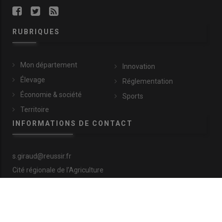
RUBRIQUES
Mon département
Innovation
Élevage
Réglementation
Économie & société
Sports
Territoire
INFORMATIONS DE CONTACT
s.giraud@reussir.fr
Cité régionale de l’Agriculture
9 allée Pierre de Fermat
63170 Aubière
+33 (0)4 73 28 77 81