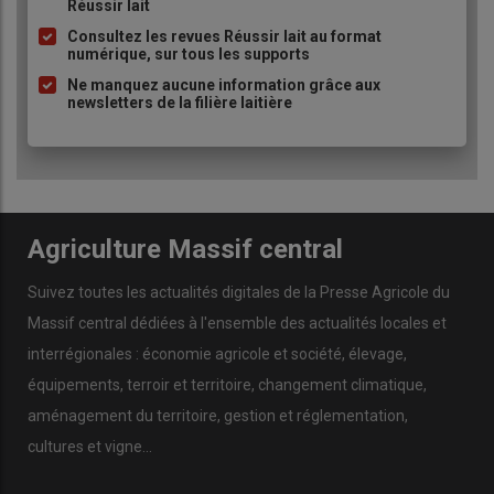
Réussir lait
solicitations.
puce
Consultez les revues Réussir lait au format
numérique, sur tous les supports
À lire ici :
Le bois reste une valeur refuge dans un
Ne manquez aucune information grâce aux
newsletters de la filière laitière
contexte économique incertain
Agriculture Massif central
Suivez toutes les actualités digitales de la Presse Agricole du
Massif central dédiées à l'ensemble des actualités locales et
interrégionales : économie agricole et société, élevage,
équipements, terroir et territoire, changement climatique,
aménagement du territoire, gestion et réglementation,
cultures et vigne...