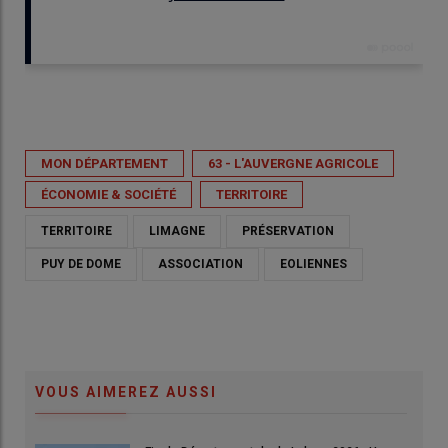
Publié le
ven 12/06/2026 - 14:14
- Par
Mélodie Comte
MON DÉPARTEMENT
63 - L'AUVERGNE AGRICOLE
ÉCONOMIE & SOCIÉTÉ
TERRITOIRE
TERRITOIRE
LIMAGNE
PRÉSERVATION
PUY DE DOME
ASSOCIATION
EOLIENNES
VOUS AIMEREZ AUSSI
"NEOEN envisage l’implantation de 8 à 10 éoliennes de 220