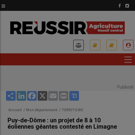
Aller
au
contenu
principal
USER
ACCOUNT
MENU
Publicité
Share
LinkedIn
Facebook
X
Email
Print
Accueil
/
Mon département
/
TERRITOIRE
Puy-de-Dôme : un projet de 8 à 10
éoliennes géantes contesté en Limagne