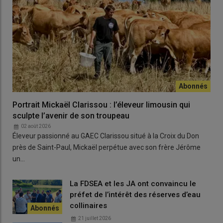
au-delà de ce qui est annoncé
aujourd’hui.
»
Les
éoliennes
,
non
recyclables
et fabriquées à l’étranger,
soulèvent également des questions sur leur
impact
environnemental
réel. Leur démantèlement, prévu après 20 ou
25 ans
d’exploitation
, reste une incertitude, tout comme la
Portrait Mickaël Clarissou : l’éleveur limousin qui
gestion des
pollutions
potentielles
, comme les
fuites
sculpte l’avenir de son troupeau
d’huile
.
02 août 2026
Éleveur passionné au GAEC Clarissou situé à la Croix du Don
près de Saint-Paul, Mickaël perpétue avec son frère Jérôme
Pour
ALER
, ce projet incarne une
un…
logique purement
financière
, où
la
rentabilité
prime
sur la
La FDSEA et les JA ont convaincu le
cohérence
écologique
et
préfet de l’intérêt des réserves d’eau
collinaires
énergétique
.
21 juillet 2026