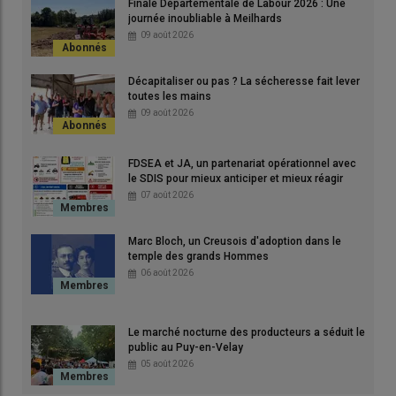
Finale Départementale de Labour 2026 : Une
mètres de haut, équipées de pales de 60 mètres" expliquent
journée inoubliable à Meilhards
l'association qui dénonce un projet inadapté au cœur de la
09 août 2026
plaine de la Limagne.
© stock.adobe
Décapitaliser ou pas ? La sécheresse fait lever
toutes les mains
En
Limagne
, l’
association Limagne Environnement Ruralité
09 août 2026
(
ALER
), fondée en 2003, s’insurge contre le
projet
de
parc
éolien
porté par
NEOEN
sur les communes des
Martres-sur-
FDSEA et JA, un partenariat opérationnel avec
Morges, Sardon, Surat et Thuret
.
le SDIS pour mieux anticiper et mieux réagir
07 août 2026
Alors que l’entreprise en est
Marc Bloch, un Creusois d'adoption dans le
encore à
l’étude de
faisabilité
,
temple des grands Hommes
06 août 2026
ALER
dénonce un projet aux
retombées énergétiques
dérisoires
, mais aux
Le marché nocturne des producteurs a séduit le
public au Puy-en-Velay
conséquences
désastreuses
05 août 2026
pour le
paysage
, le
patrimoine et