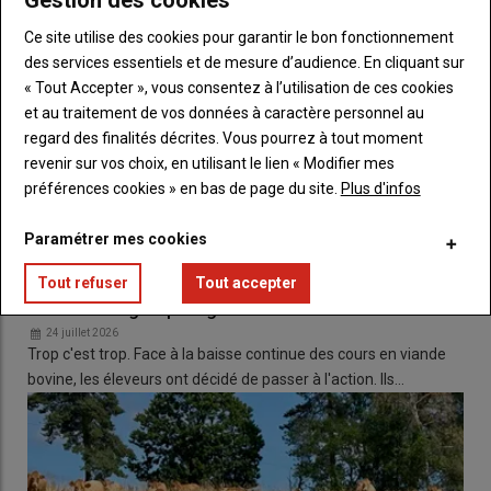
ans »
explique
Maryse Trillon,
Ce site utilise des cookies pour garantir le bon fonctionnement
membre
d’ALER
.
des services essentiels et de mesure d’audience. En cliquant sur
« Tout Accepter », vous consentez à l’utilisation de ces cookies
et au traitement de vos données à caractère personnel au
regard des finalités décrites. Vous pourrez à tout moment
Pourtant, selon
l’association
qui s’appuie sur les documents
revenir sur vos choix, en utilisant le lien « Modifier mes
fournis par
NEOEN
et l’expertise d’un
ingénieur électrique
, ces
préférences cookies » en bas de page du site.
Plus d'infos
installations ne fonctionneraient qu’à 20 % de leur capacité
annuelle, en raison d’un
vent
trop faible et intermittent dans
Paramétrer mes cookies
cette
plaine
céréalière
. De plus, les membres de
l’association
dénoncent une
production
qui coïnciderait principalement
Tout refuser
Tout accepter
Les éleveurs de viande bovine vont bloquer les
avec les heures creuses, où la demande en
électricité
est la
abattoirs du groupe Bigard
plus faible.
24 juillet 2026
Trop c'est trop. Face à la baisse continue des cours en viande
bovine, les éleveurs ont décidé de passer à l'action. Ils…
Nous ne sommes pas contre les
éoliennes
, à condition que leur
implantation dans un
territoire
soit
justifiée par une
productivité
allant